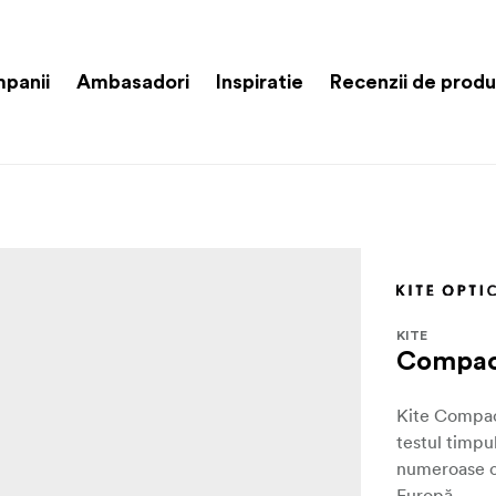
panii
Ambasadori
Inspiratie
Recenzii de prod
KITE
Compac
Kite Compact
testul timpu
numeroase ce
Europă.