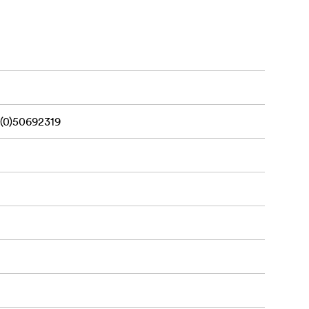
ngi durata de
itate. Ideal
t, combinând
, producând
(0)50692319