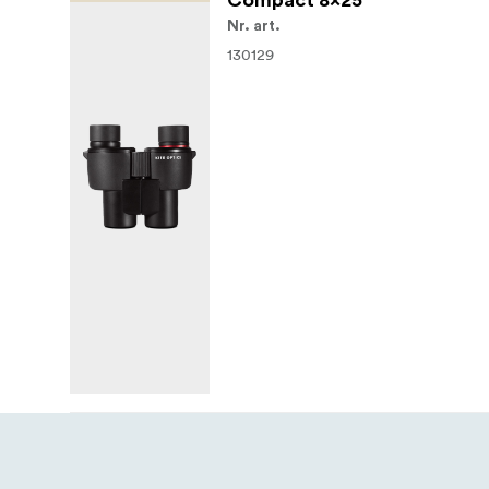
Compact 8x25
Nr. art.
130129