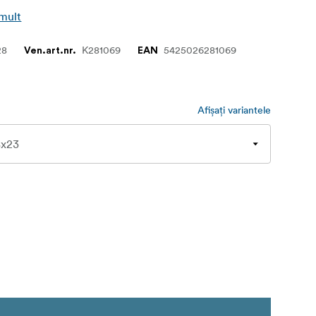
 mult
28
K281069
5425026281069
Ven.art.nr.
EAN
Afișați variantele