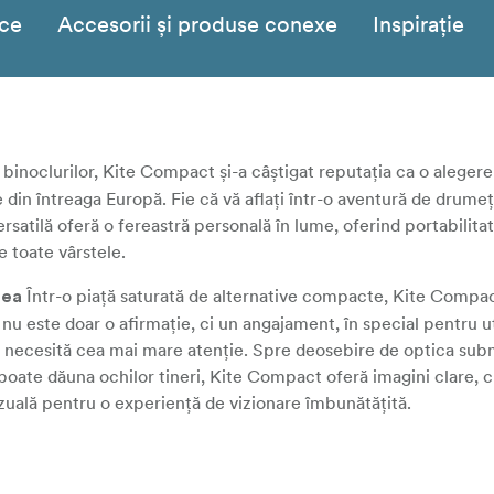
ice
Accesorii și produse conexe
Inspirație
binoclurilor, Kite Compact și-a câștigat reputația ca o aleger
le din întreaga Europă. Fie că vă aflați într-o aventură de drumeț
satilă oferă o fereastră personală în lume, oferind portabilitat
e toate vârstele.
Într-o piață saturată de alternative compacte, Kite Compa
tea
nu este doar o afirmație, ci un angajament, în special pentru ut
tare necesită cea mai mare atenție. Spre deosebire de optica su
poate dăuna ochilor tineri, Kite Compact oferă imagini clare, 
vizuală pentru o experiență de vizionare îmbunătățită.
 gadgeturilor de unică folosință, Kite Compact este o investiție
alitate mecanică ca și omologii săi de dimensiuni normale, ace