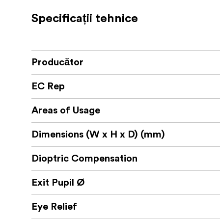
rezista utilizării riguroase în exterior, oferi
viață. Roata sa axată pe precizie asigură im
Specificații tehnice
Cu un câmp vizual extins, Kite Compact 8×23
pentru începători și tineri exploratori deopo
versatilitatea cu durabilitatea. Lentilele su
Producător
imagini vii, clare și fidele vieții.
EC Rep
:
Ce este în cutie
Binoclu
Areas of Usage
Manual
Dimensions (W x H x D) (mm)
Curea
Dioptric Compensation
Capac ocular
Exit Pupil Ø
Eye Relief