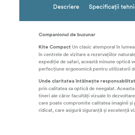
Descriere
Specificații tehn
Companionul de buzunar
Un clasic atemporal în lumea 
Kite Compact
în centrele de vizitare a rezervațiilor natura
expediție de safari, această minune optică ver
perfecțiune ergonomică pentru utilizatorii d
Unde claritatea întâlnește responsabilita
prin calitatea sa optică de neegalat. Aceasta 
tineri ale căror facultăți vizuale în dezvol
care poate compromite calitatea imaginii și 
ridicat, care asigură siguranță și excelență 
Într-o eră a
Un companion pentru generații
proiectată să dureze. Construit cu aceeași c