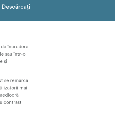
Descărcați
e de încredere
ie sau într-o
e și
ct se remarcă
ilizatorii mai
bmediocră
cu contrast
 durabilă,
sta poate