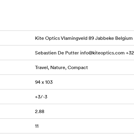
nd în același timp opțiuni de reparații și service pentru a-i prelu
agini extrem de clare, făcând fiecare moment viu și memorabil.
 stabilește un punct de referință pentru compactitate și simpl
trivă, are ochelari pliabili și o carcasă robustă din policarbona
nt acoperite cu mai multe straturi pentru a maximiza contrastul
Kite Optics Vlamingveld 89 Jabbeke Belgium
Sebastien De Putter
info@kiteoptics.com
+32
Travel, Nature, Compact
94 x 103
+3/-3
2.88
11