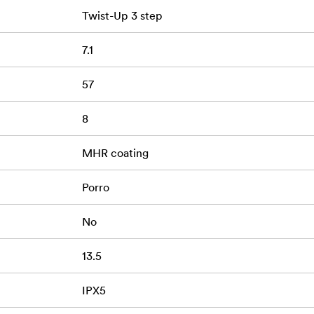
Twist-Up 3 step
7.1
57
8
MHR coating
Porro
No
13.5
IPX5