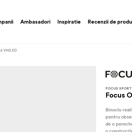
panii
Ambasadori
Inspiratie
Recenzii de prod
42 VHG ED
FOCUS SPORT
Focus 
Binoclu reali
pentru obser
de o perech
o construcți