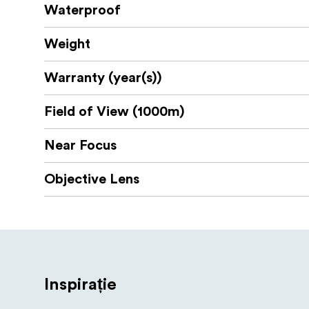
Waterproof
Focus Optimum este făcut de nordici pentru
Focus Optimum este făcut pentru tine.
Weight
Cele mai importante specificații
Warranty (year(s))
constă dintr-o lenti
Construcția optică
Field of View (1000m)
calitate excepțională a imaginii, cu detal
face 
Construcția ușoară, dar robustă
Near Focus
Focus Optimum este rezistent la apă
Objective Lens
condens în binoclu.
care vă oferă o
Rezervă avansată FMC
Inspirație