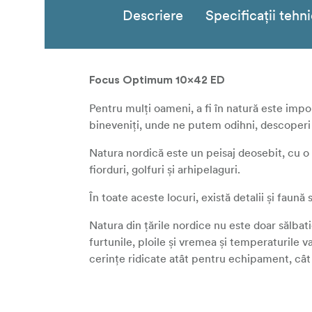
Descriere
Specificații tehn
Focus Optimum 10x42 ED
Pentru mulți oameni, a fi în natură este imp
bineveniți, unde ne putem odihni, descoperi ș
Natura nordică este un peisaj deosebit, cu o m
fiorduri, golfuri și arhipelaguri.
În toate aceste locuri, există detalii și faun
Natura din țările nordice nu este doar sălbatic
furtunile, ploile și vremea și temperaturile
cerințe ridicate atât pentru echipament, cât
Este un loc plin de aventură și există întotd
Focus Optimum.