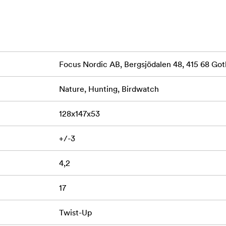
 aproape 40 de ani și de atunci dezvoltăm binocluri, lunete și
e care l-am realizat vreodată. Este creat pentru aventurieri, 
re au cele mai înalte cerințe în materie de construcție, claritate
Focus Nordic AB, Bergsjödalen 48, 415 68 G
Nature, Hunting, Birdwatch
astră!
128x147x53
are constă dintr-o lentilă ED și lentile cu acoperire dielectrică 
+/-3
 imaginii, cu detalii foarte clare și contrast ridicat pe între
4,2
e o redare fidelă a culorilor și arată măreția naturii așa cum e
17
 vadă detaliile chiar și în medii întunecate și dificile și în condi
Twist-Up