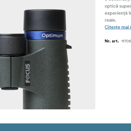
optică supe
experiență în
reale.
Citește mai
1170
Nr. art.