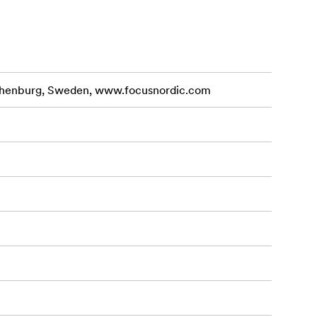
 telemetre
vânători,
 și redare
othenburg, Sweden, www.focusnordic.com
și de fază,
gul câmp
ste ea.
ții de