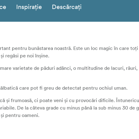
ice
Inspirație
Descărcați
ortant pentru bunăstarea noastră. Este un loc magic în care toț
i regăsi pe noi înșine.
are varietate de păduri adânci, o multitudine de lacuri, râuri, p
ă sălbatică care pot fi greu de detectat pentru ochiul uman.
ă și frumoasă, ci poate veni și cu provocări dificile. Întunericul
 variabile. De la câteva grade cu minus până la sub minus 30 de
 și pentru oameni.
eauna lucruri interesante de descoperit și de văzut și de aceea 