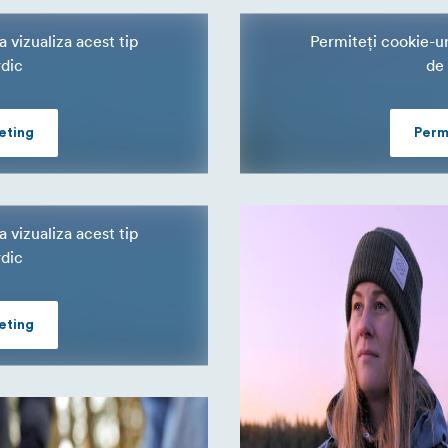
 vizualiza acest tip
Permiteți cookie-ur
rdic
de 
eting
Perm
 vizualiza acest tip
rdic
eting