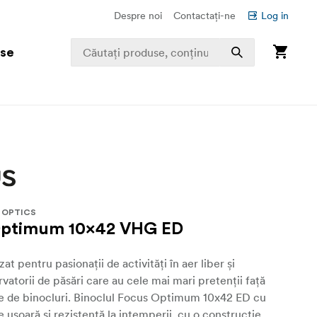
Despre noi
Contactați-ne
Log in
use
 OPTICS
Optimum 10x42 VHG ED
zat pentru pasionații de activități în aer liber și
vatorii de păsări care au cele mai mari pretenții față
e de binocluri. Binoclul Focus Optimum 10x42 ED cu
e ușoară și rezistentă la intemperii, cu o construcție