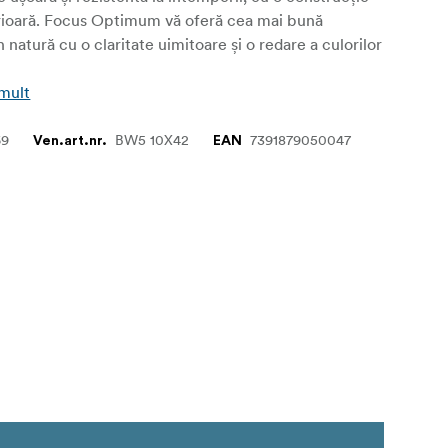
rioară. Focus Optimum vă oferă cea mai bună
 natură cu o claritate uimitoare și o redare a culorilor
 mult
69
BW5 10X42
7391879050047
Ven.art.nr.
EAN