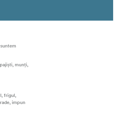
i suntem
ajiști, munți,
, frigul,
 grade, impun
am creat