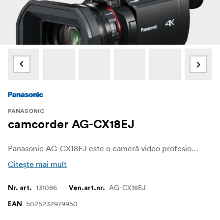
PANASONIC
camcorder AG-CX18EJ
Panasonic AG-CX18EJ este o cameră video profesională 4K 60p pe 10 biți proiectată pentru știri, evenimente și streaming live. Cu suport RTMP încorporat pentru streaming direct, ieșiri 3G-SDI și HDMI pentru conectivitate perfectă și două intrări XLR pentru audio de nivel profesional, aceasta oferă performanțe de înaltă calitate într-un design compact. Un mâner detașabil cu o lumină LED încorporată asigură versatilitatea pentru orice mediu de filmare, ceea ce îl face alegerea perfectă pentru jurnaliști, videografi și creatori de conținut live.
Citește mai mult
131086
AG-CX18EJ
Nr. art.
Ven.art.nr.
5025232979950
EAN