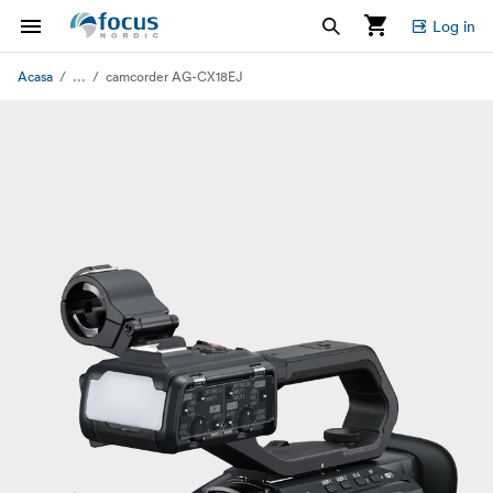
Log in
...
Acasa
camcorder AG-CX18EJ