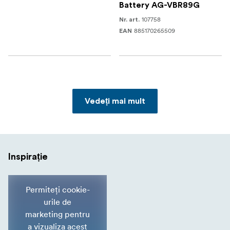
Battery AG-VBR89G
107758
Nr. art.
885170265509
EAN
Vedeți mai mult
Inspirație
Permiteți cookie-
urile de
marketing pentru
a vizualiza acest