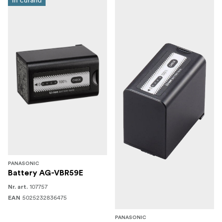
În curând
PANASONIC
Battery AG-VBR59E
107757
Nr. art.
5025232836475
EAN
PANASONIC