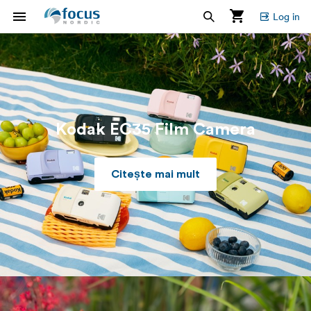
Log in
Kodak EC35 Film Camera
Citește mai mult