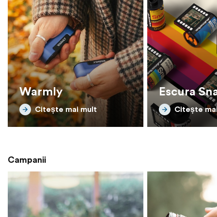
Warmly
Escura Sn
Citește mai mult
Citește mai
Campanii