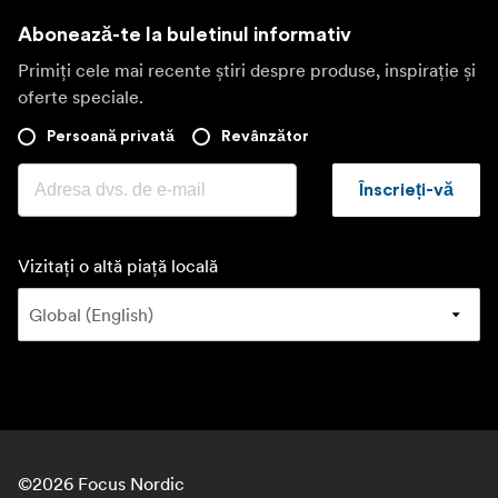
Abonează-te la buletinul informativ
Primiți cele mai recente știri despre produse, inspirație și
oferte speciale.
Persoană privată
Revânzător
Înscrieți-vă
Vizitați o altă piață locală
©
2026
Focus Nordic