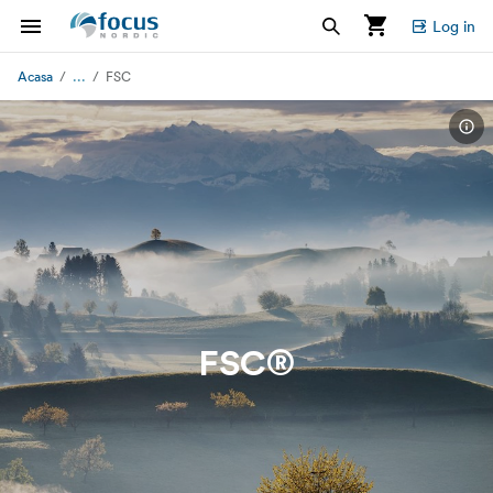
Log in
...
Acasa
FSC
FSC®