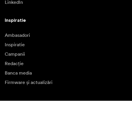
LinkedIn
Inspiratie
Ambasadori
Inspiratie
Campanii
Redacție
Banca media
Firmware și actualizări
Abonează-te la buletinul informativ
Primiți cele mai recente știri despre produse, inspirație și
oferte speciale.