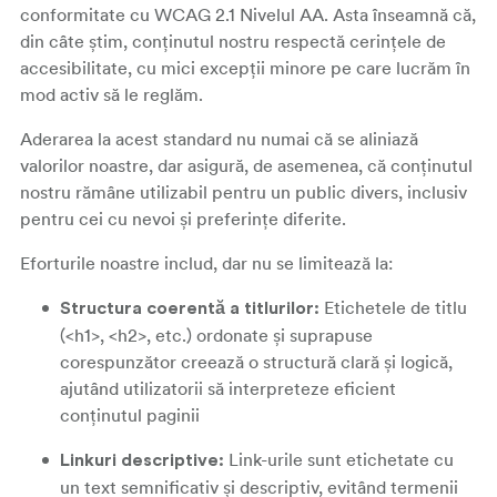
conformitate cu WCAG 2.1 Nivelul AA. Asta înseamnă că,
din câte știm, conținutul nostru respectă cerințele de
accesibilitate, cu mici excepții minore pe care lucrăm în
mod activ să le reglăm.
Aderarea la acest standard nu numai că se aliniază
valorilor noastre, dar asigură, de asemenea, că conținutul
nostru rămâne utilizabil pentru un public divers, inclusiv
pentru cei cu nevoi și preferințe diferite.
Eforturile noastre includ, dar nu se limitează la:
Etichetele de titlu
Structura coerentă a titlurilor:
(<h1>, <h2>, etc.) ordonate și suprapuse
corespunzător creează o structură clară și logică,
ajutând utilizatorii să interpreteze eficient
conținutul paginii
Link-urile sunt etichetate cu
Linkuri descriptive:
un text semnificativ și descriptiv, evitând termenii