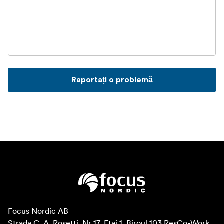
Raportați o problemă
Focus Nordic AB

Strada C. A. Rosetti, Nr 17, Etaj 1, Biroul 103 ResCo-Work, 