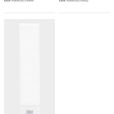
4064035178444
4064035176952
EAN
EAN