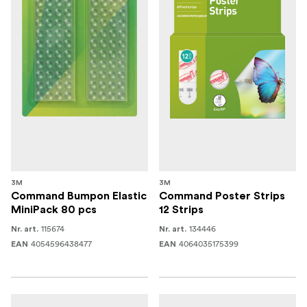
3M
3M
Command Bumpon Elastic
Command Poster Strips
MiniPack 80 pcs
12 Strips
115674
134446
Nr. art.
Nr. art.
4054596438477
4064035175399
EAN
EAN