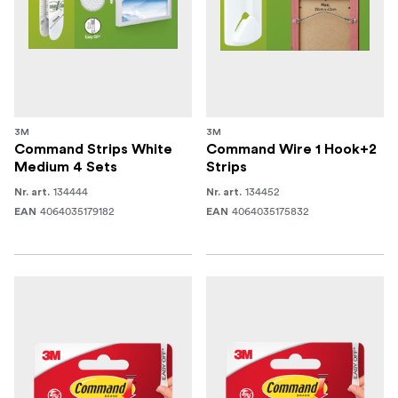
3M
3M
Command Strips White
Command Wire 1 Hook+2
Medium 4 Sets
Strips
134444
134452
Nr. art.
Nr. art.
4064035179182
4064035175832
EAN
EAN