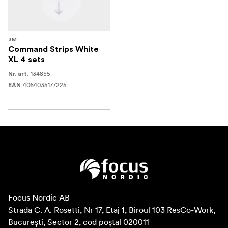
3M
Command Strips White
XL 4 sets
134855
Nr. art.
4064035177225
EAN
Focus Nordic AB

Strada C. A. Rosetti, Nr 17, Etaj 1, Biroul 103 ResCo-Work, 
București, Sector 2, cod poștal 020011