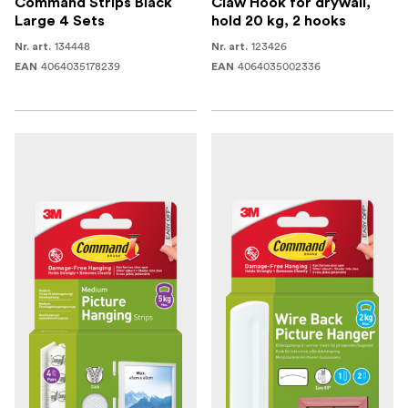
Command Strips Black
Claw Hook for drywall,
Large 4 Sets
hold 20 kg, 2 hooks
134448
123426
Nr. art.
Nr. art.
4064035178239
4064035002336
EAN
EAN