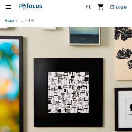
Log in
...
Acasa
3M