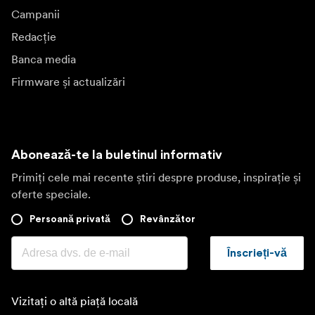
Campanii
Redacție
Banca media
Firmware și actualizări
Abonează-te la buletinul informativ
Primiți cele mai recente știri despre produse, inspirație și
oferte speciale.
Persoană privată
Revânzător
Înscrieți-vă
Vizitați o altă piață locală