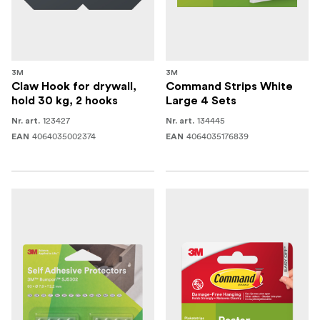
3M
3M
Claw Hook for drywall,
Command Strips White
hold 30 kg, 2 hooks
Large 4 Sets
123427
134445
Nr. art.
Nr. art.
4064035002374
4064035176839
EAN
EAN