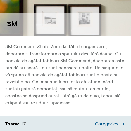
3M
3M Command vă oferă modalități de organizare,
decorare și transformare a spațiului dvs. fără daune. Cu
benzile de agățat tablouri 3M Command, decorarea este
rapidă și ușoară - nu sunt necesare unelte. Un singur clic
vă spune că benzile de agățat tablouri sunt blocate și
rezistă bine. Cel mai bun lucru este că, atunci când
sunteți gata să demontați sau să mutați tablourile,
acestea se desprind curat- fără găuri de cuie, tencuială
crăpată sau reziduuri lipicioase.
17
Categories
Toate
: