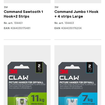
3M
3M
Command Sawtooth 1
Command Jumbo 1 Hook
Hook+2 Strips
+ 4 strips Large
134451
134453
Nr. art.
Nr. art.
4064035175481
4064035176204
EAN
EAN