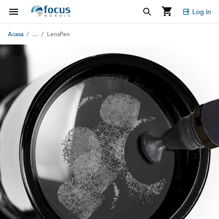
Log in
...
Acasa
LensPen