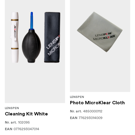
LENSPEN
Photo MicroKlear Cloth
LENSPEN
4850000112
Nr. art.
Cleaning Kit White
776293014009
EAN
102095
Nr. art.
0776293047014
EAN