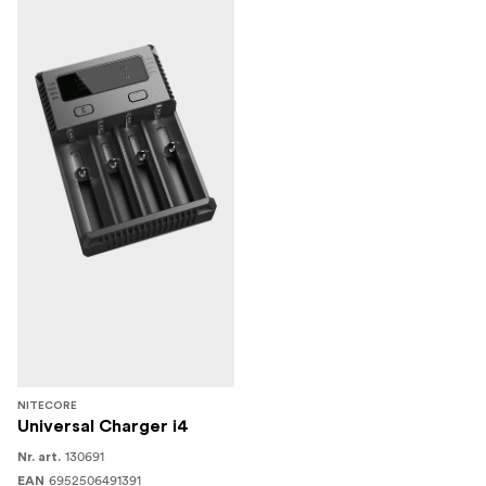
NITECORE
Universal Charger i4
130691
Nr. art.
6952506491391
EAN