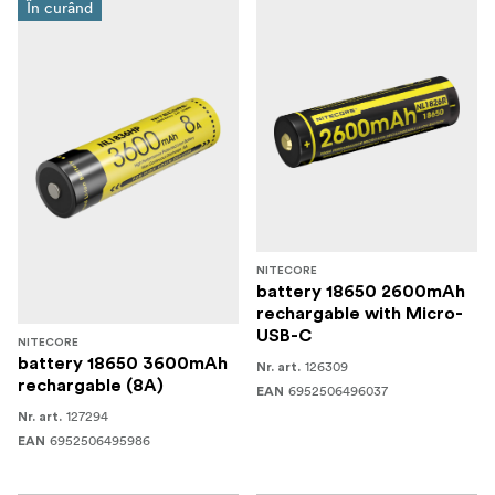
În curând
NITECORE
battery 18650 2600mAh
rechargable with Micro-
USB-C
NITECORE
battery 18650 3600mAh
126309
Nr. art.
rechargable (8A)
6952506496037
EAN
127294
Nr. art.
6952506495986
EAN