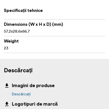
Capac rabatabil pentru ocular Tenebraex de 44 mm
Specificații tehnice
Se potrivește lunetelor Telson compatibile cu
diametrul ocularului de 44 mm
Dimensions (W x H x D) (mm)
Potrivit pentru carcasele oculare Toxin 3-18x50 și
57.2x28.6x66.7
Target Master Victory 5-32x56
Weight
Construcție ușoară de calitate superioară
23
Protejează lentila ocularului de praf și resturi
Design rabatabil pentru acces rapid
Descărcați
Se fixează ferm pe carcasa lentilei oculare
Util pentru vânătoare, poligon și competiții
Imagini de produse
Descărcați
Conținutul cutiei:
Logotipuri de marcă