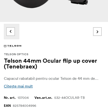
TELSON OPTICS
Telson 44mm Ocular flip up cover
(Tenebraex)
Capacul rabatabil pentru ocular Telson de 44 mm de la Tenebraex este un capac de calitate superioară pentru ocularele compatibile cu sistemele optice Telson, dotate cu un carcasă pentru ocular de 44 mm. Este conceput pentru a proteja lentila din spate de praf, murdărie și intemperii, menținând în același timp sistemul optic gata de utilizare rapidă.
Citește mai mult
137004
532-44OCULAR-TB
Nr. art.
Ven.art.nr.
825784004996
EAN