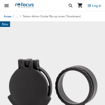
Log in
...
Acasa
Telson 44mm Ocular flip up cover (Tenebraex)
Nou