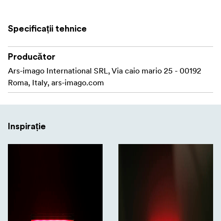
cablu lung și clemă de montare pentru utilizare
flexibilă
Specificații tehnice
Producător
Ars-imago International SRL, Via caio mario 25 - 00192
Roma, Italy, ars-imago.com
Inspirație