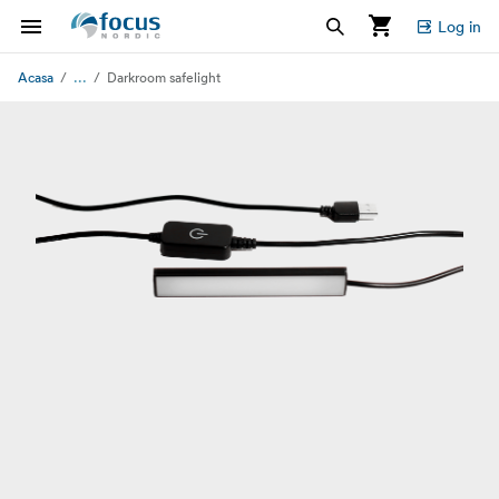
Log in
...
Acasa
Darkroom safelight