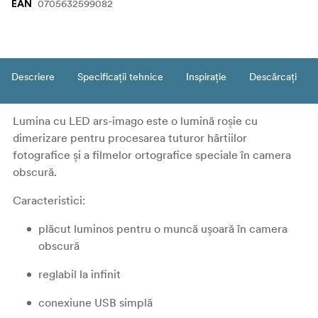
0705632599082
EAN
Descriere
Specificații tehnice
Inspirație
Descărcați
Lumina cu LED ars-imago este o lumină roșie cu
dimerizare pentru procesarea tuturor hârtiilor
fotografice și a filmelor ortografice speciale în camera
obscură.
Caracteristici:
plăcut luminos pentru o muncă ușoară în camera
obscură
reglabil la infinit
conexiune USB simplă