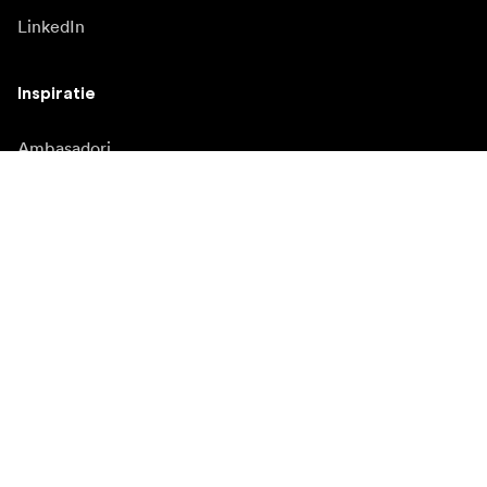
LinkedIn
Inspiratie
Ambasadori
Inspiratie
Campanii
Redacție
Banca media
Firmware și actualizări
Abonează-te la buletinul informativ
Primiți cele mai recente știri despre produse, inspirație și