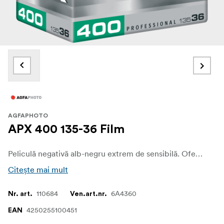
AGFAPHOTO
APX 400 135-36 Film
Peliculă negativă alb-negru extrem de sensibilă. Oferă 36 de expuneri.
Citește mai mult
110684
6A4360
Nr. art.
Ven.art.nr.
4250255100451
EAN