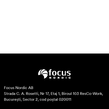
Focus Nordic AB

Strada C. A. Rosetti, Nr 17, Etaj 1, Biroul 103 ResCo-Work, 
București, Sector 2, cod poștal 020011