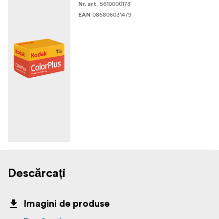
5610000173
Nr. art.
086806031479
EAN
Descărcați
Imagini de produse