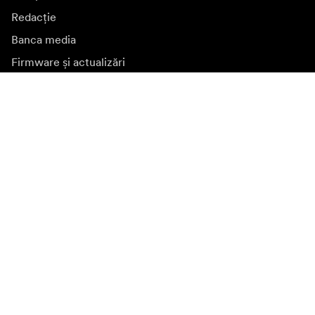
Redacție
Banca media
Firmware și actualizări
Abonează-te la buletinul informativ
Primiți cele mai recente știri despre produse, inspirație și
oferte speciale.
Persoană privată
Revânzător
Înscrieți-vă
Vizitați o altă piață locală