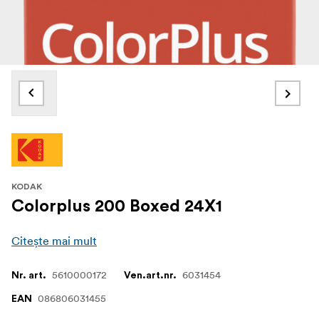
KODAK
Colorplus 200 Boxed 24X1
Citește mai mult
5610000172
6031454
Nr. art.
Ven.art.nr.
086806031455
EAN