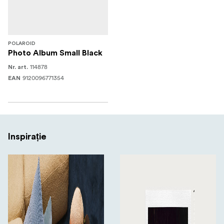
POLAROID
Photo Album Small Black
114878
Nr. art.
9120096771354
EAN
Inspirație