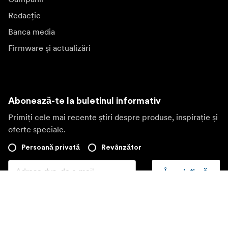
Redacție
Banca media
Firmware și actualizări
Abonează-te la buletinul informativ
Primiți cele mai recente știri despre produse, inspirație și
oferte speciale.
Persoană privată
Revânzător
Înscrieți-vă
Vizitați o altă piață locală