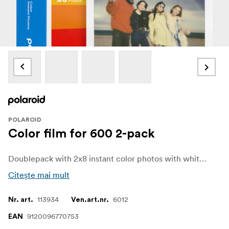
POLAROID
Color film for 600 2-pack
Doublepack with 2x8 instant color photos with white frames. For use in Polaroid 600-type cameras and I-type cameras.
Citește mai mult
113934
6012
Nr. art.
Ven.art.nr.
9120096770753
EAN