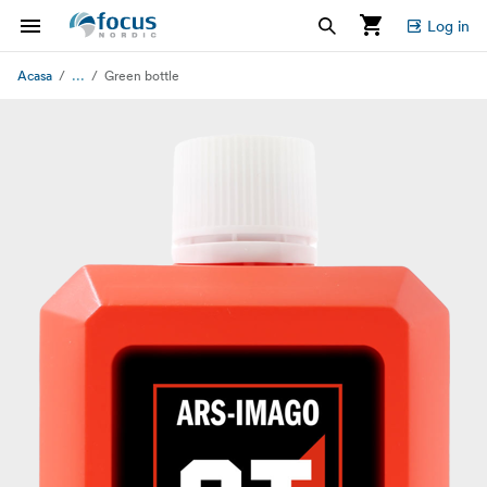
Log in
...
Acasa
Green bottle