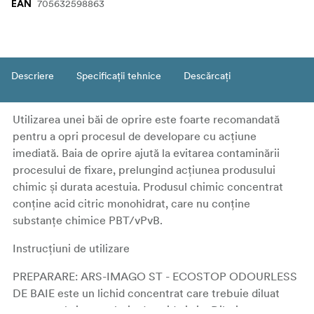
705632598863
EAN
Descriere
Specificații tehnice
Descărcați
Utilizarea unei băi de oprire este foarte recomandată
pentru a opri procesul de developare cu acțiune
imediată. Baia de oprire ajută la evitarea contaminării
procesului de fixare, prelungind acțiunea produsului
chimic și durata acestuia. Produsul chimic concentrat
conține acid citric monohidrat, care nu conține
substanțe chimice PBT/vPvB.
Instrucțiuni de utilizare
PREPARARE: ARS-IMAGO ST - ECOSTOP ODOURLESS
DE BAIE este un lichid concentrat care trebuie diluat
pentru a obține o soluție de acid citric. Diluție