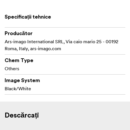
recomandată: 1 1+19 (19 părți de apă + 1 părți de produs
chimic = soluție de lucru).
Specificații tehnice
TEMPERATURA: Soluția de lucru trebuie utilizată
permițând o diferență maximă de temperatură de 5°C
Producător
față de baia de developare. AGITARE: Agitați continuu
Ars-imago International SRL, Via caio mario 25 - 00192
pe toată durata tratamentului.
Roma, Italy, ars-imago.com
1000 ml
Chem Type
Others
Image System
Black/White
Descărcați