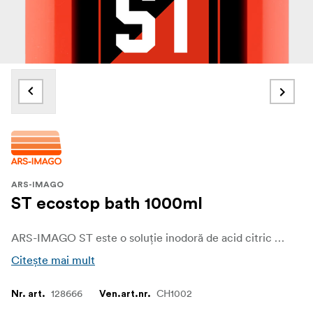
ARS-IMAGO
ST ecostop bath 1000ml
ARS-IMAGO ST este o soluție inodoră de acid citric care, atunci când este diluată, poate fi utilizată ca o baie de oprire universală pentru film și hârtie alb-negru.
Citește mai mult
128666
CH1002
Nr. art.
Ven.art.nr.