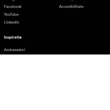
Facebook
Accesibilitate
YouTube
LinkedIn
Inspiratie
Ambasadori
Inspiratie
Campanii
Redacție
Banca media
Firmware și actualizări