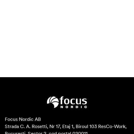
Focus Nordic AB

Strada C. A. Rosetti, Nr 17, Etaj 1, Biroul 103 ResCo-Work, 
București, Sector 2, cod poștal 020011