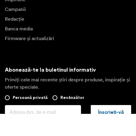
Campanii
Redacție
Banca media
Firmware și actualizări
Abonează-te la buletinul informativ
Primiți cele mai recente știri despre produse, inspirație și
oferte speciale.
Persoană privată
Revânzător
Înscrieți-vă
Vizitați o altă piață locală