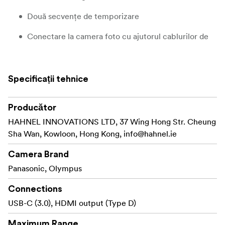
Două secvențe de temporizare
Conectare la camera foto cu ajutorul cablurilor de
conectare furnizate
DCM - potrivire digitală a canalelor
Specificații tehnice
Alimentat cu baterii AA
Producător
Raza de acțiune de 100 m
HAHNEL INNOVATIONS LTD, 37 Wing Hong Str. Cheung
Receptoare suplimentare disponibile pentru a
Sha Wan, Kowloon, Hong Kong,
info@hahnel.ie
declanșa mai multe DSLR-uri
Camera Brand
Poate fi integrat cu alte module Captur
Panasonic, Olympus
Ecran LCD mai mare și ușor de citit
Connections
USB-C (3.0), HDMI output (Type D)
Maximum Range