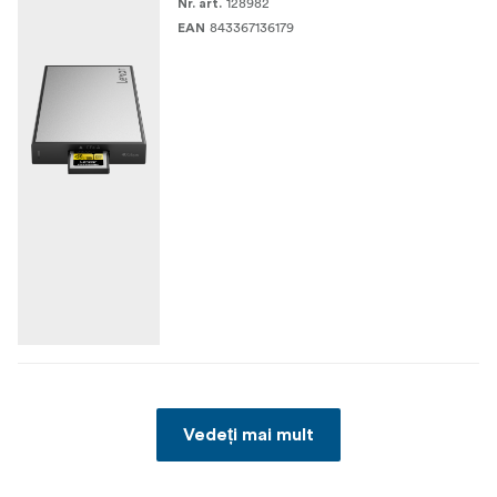
128982
Nr. art.
843367136179
EAN
Vedeți mai mult