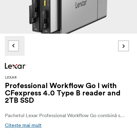
LEXAR
Professional Workflow Go I with
CFexpress 4.0 Type B reader and
2TB SSD
Pachetul Lexar Professional Workflow Go combină stația portabilă cu 2 compartimente Workflow Go Docking Station cu un cititor CFexpress 4.0 Tip B și un SSD de mare capacitate de 2TB. Conceput pentru profesioniștii în mișcare, acesta oferă viteze de transfer de 10 Gb/s, energie în mișcare de la o baterie detașabilă 5000mAh baterie detașabilă, și flexibilitatea de a copia de rezervă și de a gestiona mass-media oriunde.
Citește mai mult