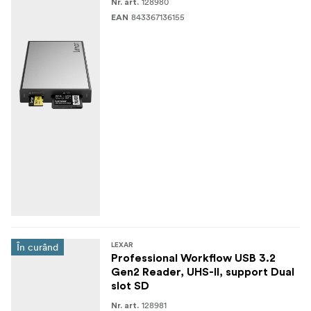
128980
Nr. art.
843367136155
EAN
În curând
LEXAR
Professional Workflow USB 3.2
Gen2 Reader, UHS-II, support Dual
slot SD
128981
Nr. art.