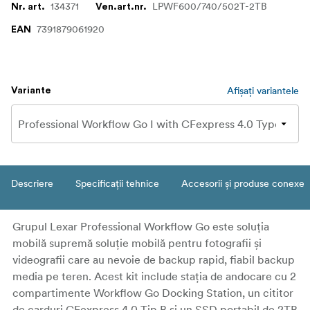
134371
LPWF600/740/502T-2TB
Nr. art.
Ven.art.nr.
7391879061920
EAN
Afișați variantele
Variante
Descriere
Specificații tehnice
Accesorii și produse conexe
Grupul Lexar Professional Workflow Go este soluția
mobilă supremă soluție mobilă pentru fotografii și
videografii care au nevoie de backup rapid, fiabil backup
media pe teren. Acest kit include stația de andocare cu 2
compartimente Workflow Go Docking Station, un cititor
de carduri CFexpress 4.0 Tip B și un SSD portabil de 2TB