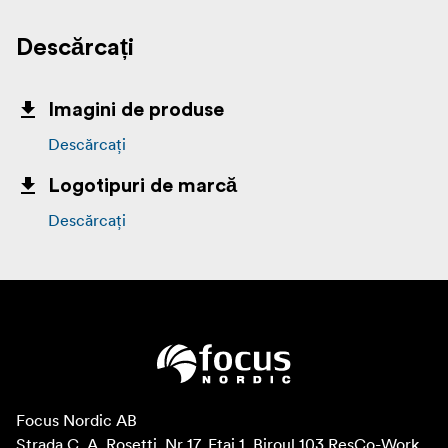
Descărcați
Imagini de produse
Descărcați
Logotipuri de marcă
Descărcați
Focus Nordic AB

Strada C. A. Rosetti, Nr 17, Etaj 1, Biroul 103 ResCo-Work, 