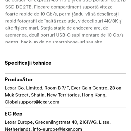
SSD DE 2TB. Fiecare compartiment suportă viteze
foarte rapide de 10 Gb/s, permițându-vă să descărcați
rapid fotografii de înaltă rezoluție, videoclipuri 4K/8K și
alte fișiere mari. Stația stație de andocare are, de
asemenea, două porturi USB-C suplimentare de 10 Gb/s
pentru back-up de pe smartphone-uri sau alte
dispozitive.
Puterea nu este o problemă datorită bateriei detașabile
Specificații tehnice
integrate de 5000 mAh, care oferă până la 4,5 ore de
funcționare. Când este timpul să reîncărcați, conectați
Producător
pur și simplu prin intermediul portul de încărcare USB-C,
Lexar Co. Limited, Room B 7/F, Ever Gain Centre, 28 on
care vă poate reîncărca și alte dispozitive. Compact,
Muk Street, Shatin, New Territories, Hong Kong,
versatil și construit pentru fluxuri de lucru profesionale,
Globalsupport@lexar.com
acest pachet asigură media dvs. este salvată și pregătită,
indiferent unde vă duce filmarea.
EC Rep
Lexar Europe, Grecenlingstraat 40, 2161WG, Lisse,
Netherlands,
info-europe@lexar.com