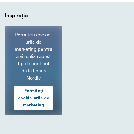
Inspirație
Permiteți cookie-
urile de
marketing pentru
a vizualiza acest
tip de conținut
de la Focus
Nordic
Permiteți
cookie-urile de
marketing