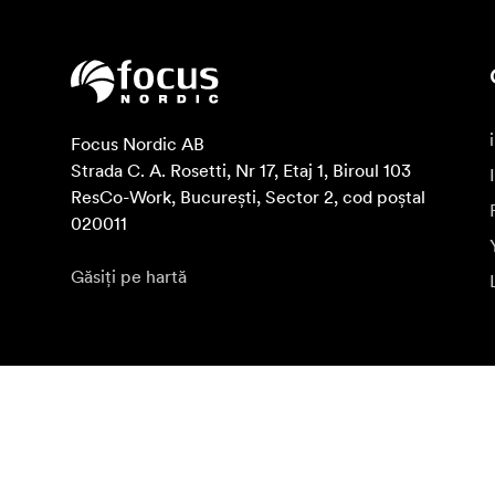
Focus Nordic AB

Strada C. A. Rosetti, Nr 17, Etaj 1, Biroul 103 
ResCo-Work, București, Sector 2, cod poștal 
020011
Găsiți pe hartă
Abonează-te la buletinul informat