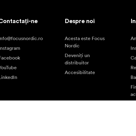
Contactați-ne
Despre noi
In
info@focusnordic.ro
Acesta este Focus
Am
Nordic
Instagram
In
Deveniți un
Facebook
Ca
distribuitor
YouTube
Re
Accesibilitate
LinkedIn
Ba
Fi
ac
iv