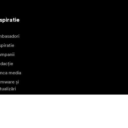
spiratie
basadori
spiratie
mpanii
dacție
nca media
rmware și
tualizări