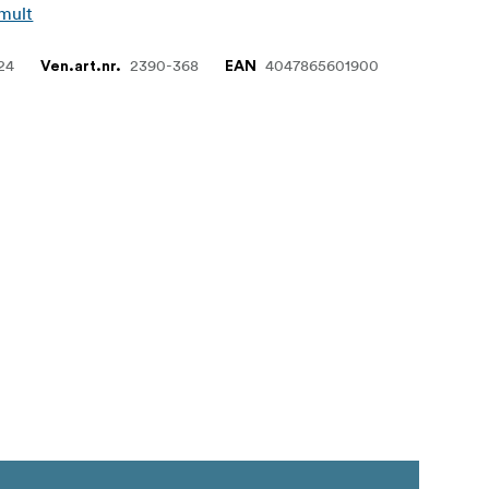
 mult
24
2390-368
4047865601900
Ven.art.nr.
EAN