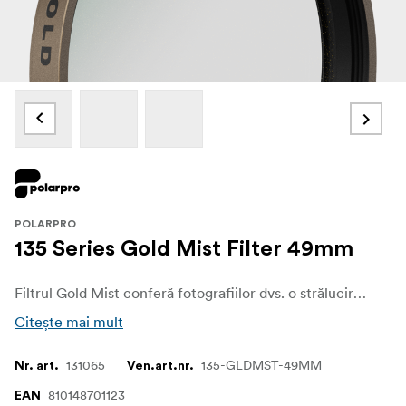
POLARPRO
135 Series Gold Mist Filter 49mm
Filtrul Gold Mist conferă fotografiilor dvs. o strălucire retro-aurie prin reducerea contrastului în evidențe. Filtrul Gold Mist adaugă, de asemenea, o strălucire caldă evidențelor, inspirată de filmul Kodak Gold.
Citește mai mult
131065
135-GLDMST-49MM
Nr. art.
Ven.art.nr.
810148701123
EAN