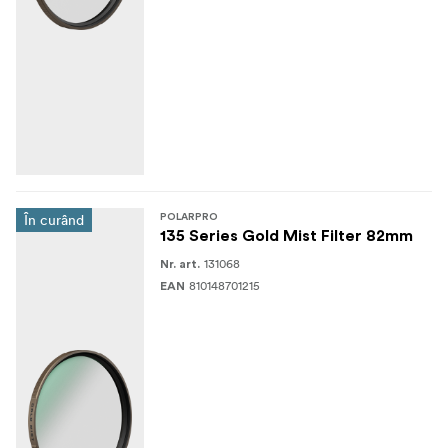
În curând
POLARPRO
135 Series Gold Mist Filter 82mm
131068
Nr. art.
810148701215
EAN