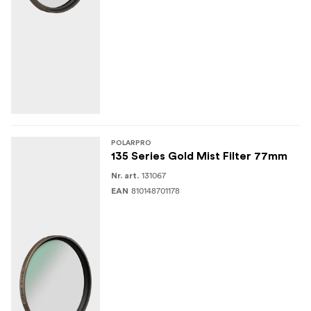
Tonul culorii: lumini mai calde, umbre neutre
Filtrele Gold Mist sunt disponibile în cele mai populare
dimensiuni de filtre:: 49mm, 67mm, 77mm și 82mm
Ce este inclus:
1x filtru PolarPro 135 Series Gold Mist (1/4)
POLARPRO
1x Retro Film Canister (carcasă protectoare)
135 Series Gold Mist Filter 77mm
131067
Nr. art.
810148701178
EAN