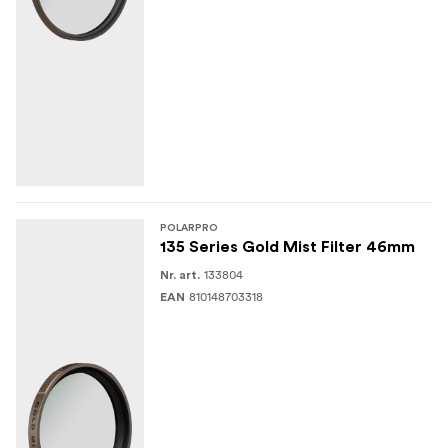
POLARPRO
135 Series Gold Mist Filter 46mm
133804
Nr. art.
810148703318
EAN