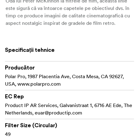
Oda lui Peter McKinnon la filtrele de film, această linie
este sigură că va întoarce capetele pe obiectivul dvs. în
timp ce produce imagini de calitate cinematografică cu
aspect nostalgic inspirat de gradele de film retro.
Canistrul filtrului din seria 135 are un capac filetat în față
și în spate care emulează aspectul și senzația rolelor de
Specificații tehnice
film nostalgice.
În interiorul fiecărui capac de filtru din seria 135, veți găsi
Producător
o foaie de înșelăciune rapidă Sunny 16 Rule.
Polar Pro, 1987 Placentia Ave, Costa Mesa, CA 92627,
Concepută pentru ajustări fără efort ale expunerii, este
USA, www.polarpro.com
ghidul dvs. pentru capturarea fotografiilor perfecte în
orice condiții de iluminare.
EC Rep
Product IP AR Services, Galvanistraat 1, 6716 AE Ede, The
Caracteristici:
Netherlands,
euar@productip.com
Gold Mist Creează un aspect Kodak Gold Film cu
reducerea contrastului în evidențe și adaugă o
Filter Size (Circular)
strălucire caldă evidențelor tale
49