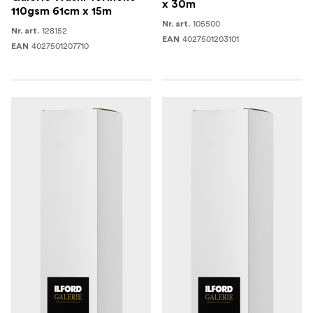
x 30m
110gsm 61cm x 15m
105500
Nr. art.
128152
Nr. art.
4027501203101
EAN
4027501207710
EAN