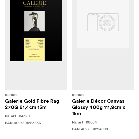
ILFORD
ILFORD
Galerie Gold Fibre Rag
Galerie Décor Canvas
270G 91,4cm 15m
Glossy 400g 111,8cm x
15m
114329
Nr. art.
118084
4027501223833
Nr. art.
EAN
4027501224908
EAN