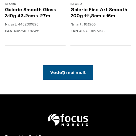
ILFORD
ILFORD
Galerie Smooth Gloss
Galerie Fine Art Smooth
310g 43.2cm x 27m
200g 111,8cm x 15m
4432001893
103966
Nr. art.
Nr. art.
4027501194522
4027501197356
EAN
EAN
Vedeți mai mult