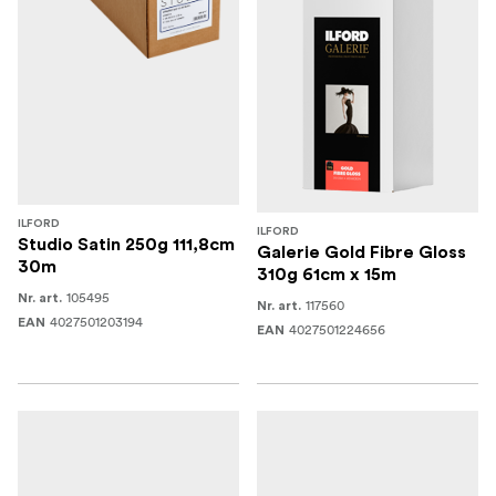
ILFORD
ILFORD
Studio Satin 250g 111,8cm
Galerie Gold Fibre Gloss
30m
310g 61cm x 15m
105495
Nr. art.
117560
Nr. art.
4027501203194
EAN
4027501224656
EAN