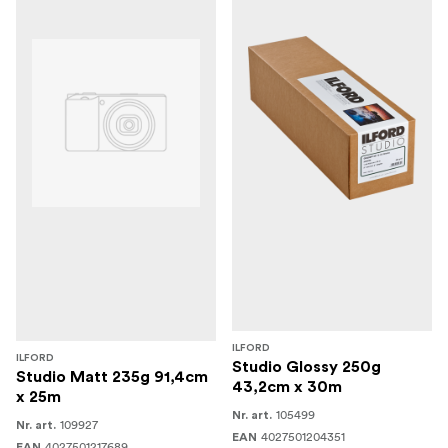
ILFORD
ILFORD
Studio Glossy 250g
Studio Matt 235g 91,4cm
43,2cm x 30m
x 25m
105499
Nr. art.
109927
Nr. art.
4027501204351
EAN
4027501217689
EAN