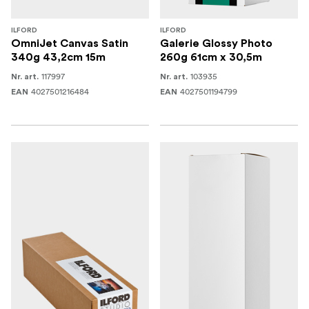
ILFORD
ILFORD
OmniJet Canvas Satin
Galerie Glossy Photo
340g 43,2cm 15m
260g 61cm x 30,5m
117997
103935
Nr. art.
Nr. art.
4027501216484
4027501194799
EAN
EAN