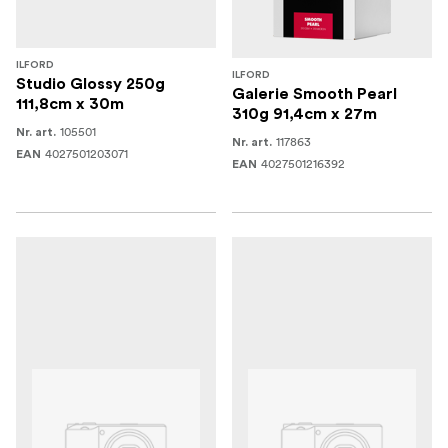
ILFORD
ILFORD
Studio Glossy 250g
Galerie Smooth Pearl
111,8cm x 30m
310g 91,4cm x 27m
105501
Nr. art.
117863
Nr. art.
4027501203071
EAN
4027501216392
EAN