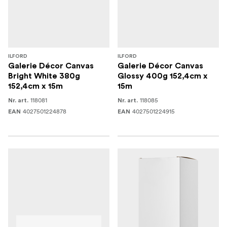
ILFORD
ILFORD
Galerie Décor Canvas
Galerie Décor Canvas
Bright White 380g
Glossy 400g 152,4cm x
152,4cm x 15m
15m
118081
118085
Nr. art.
Nr. art.
4027501224878
4027501224915
EAN
EAN