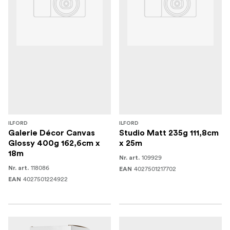
ILFORD
ILFORD
Galerie Décor Canvas
Studio Matt 235g 111,8cm
Glossy 400g 162,6cm x
x 25m
18m
109929
Nr. art.
118086
Nr. art.
4027501217702
EAN
4027501224922
EAN