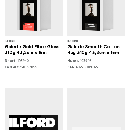
ILFORD
ILFORD
Galerie Gold Fibre Gloss
Galerie Smooth Cotton
310g 43,2cm x 15m
Rag 310g 43,2cm x 15m
103940
103946
Nr. art.
Nr. art.
4027501197059
4027501197127
EAN
EAN