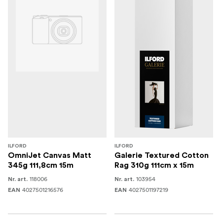
ILFORD
ILFORD
OmniJet Canvas Matt
Galerie Textured Cotton
345g 111,8cm 15m
Rag 310g 111cm x 15m
118006
103954
Nr. art.
Nr. art.
4027501216576
4027501197219
EAN
EAN