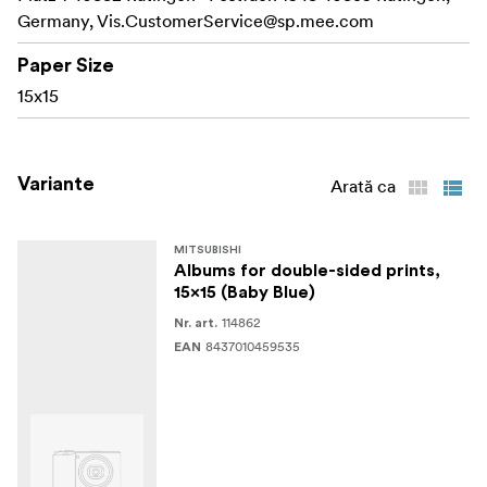
Germany,
Vis.CustomerService@sp.mee.com
Paper Size
15x15
Variante
Arată ca
MITSUBISHI
Albums for double-sided prints,
15x15 (Baby Blue)
114862
Nr. art.
8437010459535
EAN