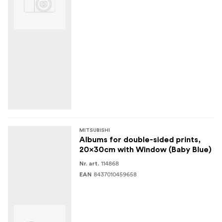
MITSUBISHI
Albums for double-sided prints,
20x30cm with Window (Baby Blue)
114868
Nr. art.
8437010459658
EAN