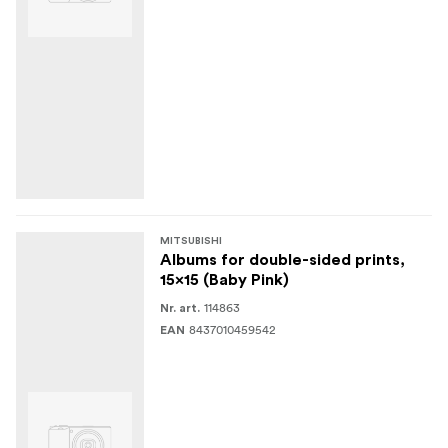
MITSUBISHI
Albums for double-sided prints,
15x15 (Baby Pink)
114863
Nr. art.
8437010459542
EAN