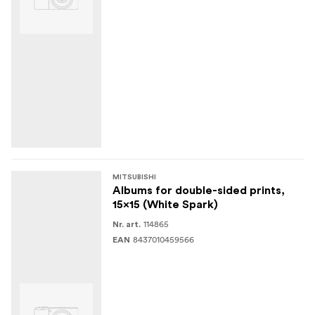
MITSUBISHI
Albums for double-sided prints,
15x15 (White Spark)
114865
Nr. art.
8437010459566
EAN