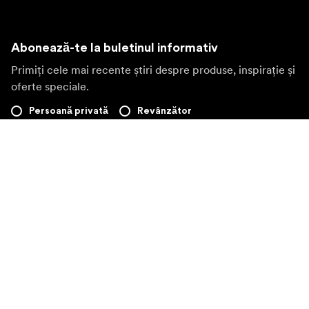
Abonează-te la buletinul informativ
Primiți cele mai recente știri despre produse, inspirație și
oferte speciale.
Persoană privată
Revânzător
Înscrieți-vă
Vizitați o altă piață locală