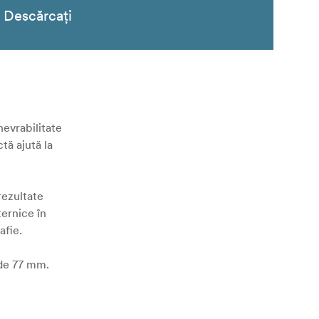
Descărcați
evrabilitate
tă ajută la
rezultate
ternice în
afie.
 de 77 mm.
eativ mai mare