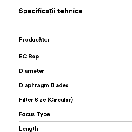
Cu o distanță minimă de focalizare de doar 0
Specificații tehnice
compoziții îndrăznețe de aproape cu o persp
asigură o focalizare fiabilă atât pentru foto
menținere a focalizării și etanșarea împotriv
fotografiere.
Producător
Caracteristici cheie
EC Rep
Domeniu de zoom super-larg de 14–2
Diameter
Diafragmă constantă luminoasă F2.8
Diaphragm Blades
Conceput pentru camerele full-frame 
Filter Size (Circular)
Dezvoltat în colaborare cu Schneider-
Design ușor, de 441 g
Focus Type
Compatibilitate cu filtre frontale de 7
Length