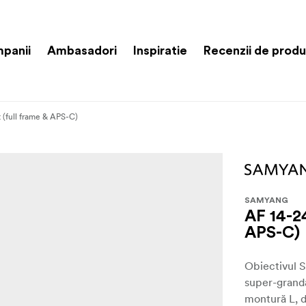
panii
Ambasadori
Inspiratie
Recenzii de prod
(full frame & APS-C)
SAMYANG
AF 14-2
APS-C)
Obiectivul 
super-granda
montură L, d