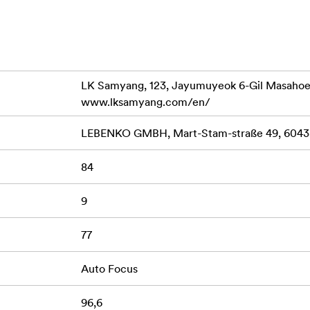
,18 m și o mărire de până la 0,26x, obiectivul permite, de ase
ectivă dramatică de unghi larg. Autofocusul Linear STM rapid ș
grafii, cât și pentru videoclipuri, în timp ce comutatorul AF/MF
a intemperiilor adaugă un plus de încredere într-o gamă largă de
LK Samyang, 123, Jayumuyeok 6-Gil Masaho
www.lksamyang.com/en/
LEBENKO GMBH, Mart-Stam-straße 49, 60438
4 mm
84
9
cu montură L
77
Kreuznach
Auto Focus
7 mm
96,6