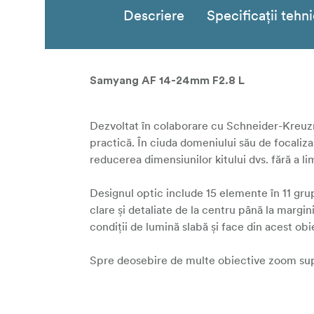
Descriere
Specificații tehn
Samyang AF 14-24mm F2.8 L
Dezvoltat în colaborare cu Schneider-Kreuzn
practică. În ciuda domeniului său de focaliza
reducerea dimensiunilor kitului dvs. fără a lim
Designul optic include 15 elemente în 11 grup
clare și detaliate de la centru până la marg
condiții de lumină slabă și face din acest ob
Spre deosebire de multe obiective zoom sup
Acest lucru facilitează utilizarea filtrelor ND
atunci când fotografiază peisaje, expuneri lun