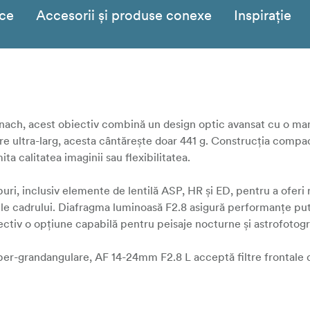
ice
Accesorii și produse conexe
Inspirație
ach, acest obiectiv combină un design optic avansat cu o man
re ultra-larg, acesta cântărește doar 441 g. Construcția compac
ita calitatea imaginii sau flexibilitatea.
uri, inclusiv elemente de lentilă ASP, HR și ED, pentru a oferi 
inile cadrului. Diafragma luminoasă F2.8 asigură performanțe pu
iectiv o opțiune capabilă pentru peisaje nocturne și astrofotogr
er-grandangulare, AF 14-24mm F2.8 L acceptă filtre frontale
 și polarizante, oferind fotografilor și cineaștilor un control cr
gi, videoclipuri și scene în aer liber.