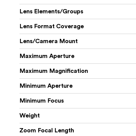
Distanță minimă de focalizare de 0,18 
Lens Elements/Groups
Mărire de până la 0,26x
Lens Format Coverage
Autofocus STM liniar rapid și silențios
Comutator AF/MF și buton de menținere
Lens/Camera Mount
Construcție rezistentă la intemperii
Maximum Aperture
Maximum Magnification
Samyang AF 14-24mm F2.8 L este un obiectiv 
obiectiv compact cu performanțe optice puter
Minimum Aperture
fiecare cadru.
Minimum Focus
Weight
Zoom Focal Length