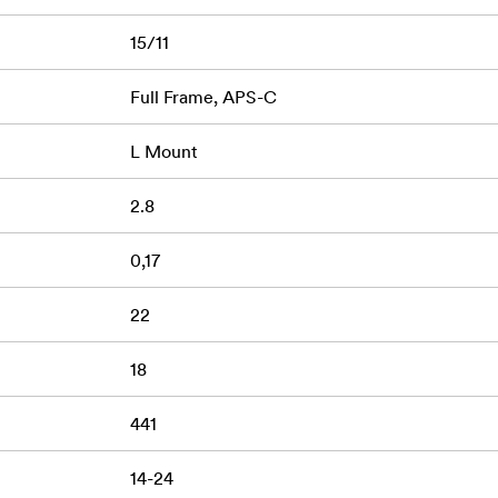
m
15/11
Full Frame, APS-C
 a focalizării
L Mount
2.8
0,17
zoom cu unghi larg versatil pentru fotografi și cineaști care 
nice, manevrabilitate flexibilă și libertatea de a surprinde m
22
18
441
14-24