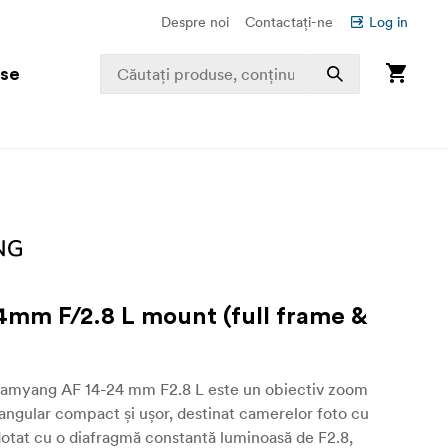
Despre noi
Contactați-ne
Log in
use
4mm F/2.8 L mount (full frame &
Samyang AF 14-24 mm F2.8 L este un obiectiv zoom
ngular compact și ușor, destinat camerelor foto cu
otat cu o diafragmă constantă luminoasă de F2.8,