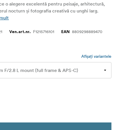
ace o alegere excelentă pentru peisaje, arhitectură,
erul nocturn și fotografia creativă cu unghi larg.
 mult
21
F1215716101
8809298889470
Ven.art.nr.
EAN
Afișați variantele