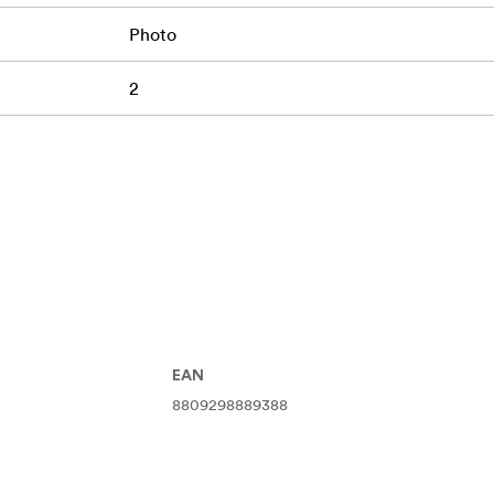
Photo
2
EAN
8809298889388