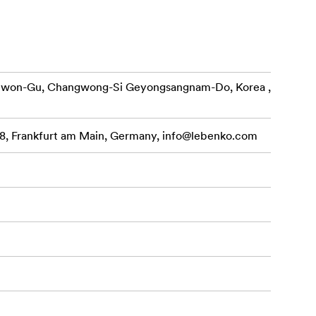
menea,
i silențios
, butonul de
 situații de
ewon-Gu, Changwong-Si Geyongsangnam-Do, Korea ,
, Frankfurt am Main, Germany,
info@lebenko.com