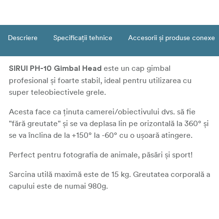
Descriere
Specificații tehnice
Accesorii și produse conexe
este un cap gimbal
SIRUI PH-10 Gimbal Head
profesional și foarte stabil, ideal pentru utilizarea cu
super teleobiectivele grele.
Acesta face ca ținuta camerei/obiectivului dvs. să fie
"fără greutate" și se va deplasa lin pe orizontală la 360° și
se va înclina de la +150° la -60° cu o ușoară atingere.
Perfect pentru fotografia de animale, păsări și sport!
Sarcina utilă maximă este de 15 kg. Greutatea corporală a
capului este de numai 980g.
Capul este fabricat din fibră de carbon cu 8 straturi de
înaltă rezistență și greutate redusă pentru brațul curbat