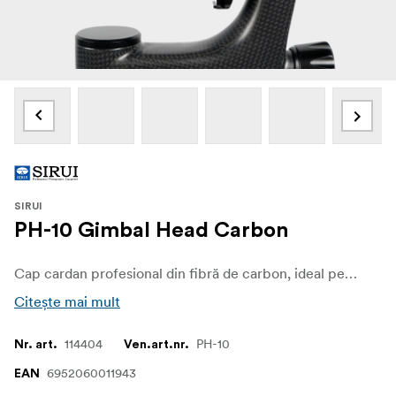
SIRUI
PH-10 Gimbal Head Carbon
Cap cardan profesional din fibră de carbon, ideal pentru fotografierea cu teleobiective lungi și grele.
Citește mai mult
114404
PH-10
Nr. art.
Ven.art.nr.
6952060011943
EAN