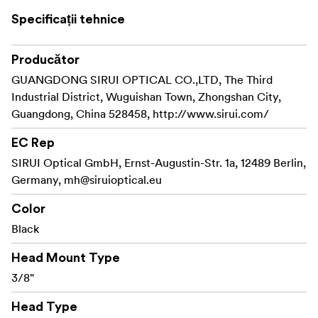
și din aluminiu forjat pentru aeronave pentru platforma
Specificații tehnice
L.
Sirui PH-10 vine cu o placă de eliberare rapidă de 85 mm
Producător
compatibilă cu Arca Swiss, cu suprafață de cauciuc și
GUANGDONG SIRUI OPTICAL CO.,LTD, The Third
șuruburi de 1/4 și 3/8.
Industrial District, Wuguishan Town, Zhongshan City,
Guangdong, China 528458, http://www.sirui.com/
EC Rep
SIRUI Optical GmbH, Ernst-Augustin-Str. 1a, 12489 Berlin,
Germany,
mh@siruioptical.eu
Color
Black
Head Mount Type
3/8"
Head Type