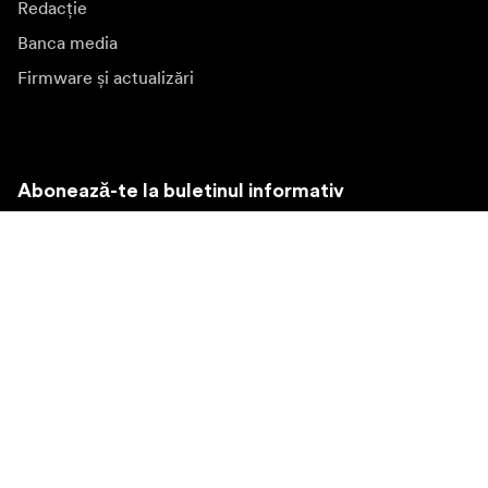
Redacție
Banca media
Firmware și actualizări
Abonează-te la buletinul informativ
Primiți cele mai recente știri despre produse, inspirație și
oferte speciale.
Persoană privată
Revânzător
Înscrieți-vă
Vizitați o altă piață locală