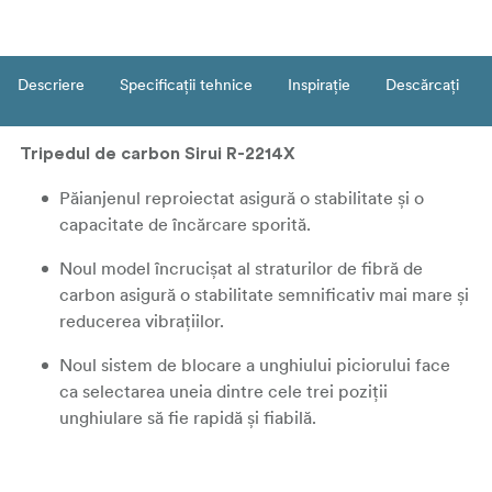
Descriere
Specificații tehnice
Inspirație
Descărcați
Tripedul de carbon Sirui R-2214X
Păianjenul reproiectat asigură o stabilitate și o
capacitate de încărcare sporită.
Noul model încrucișat al straturilor de fibră de
carbon asigură o stabilitate semnificativ mai mare și
reducerea vibrațiilor.
Noul sistem de blocare a unghiului piciorului face
ca selectarea uneia dintre cele trei poziții
unghiulare să fie rapidă și fiabilă.
Platforma de blocare în 3 puncte face ca
transformarea din trepied pentru fotografii în