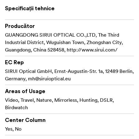
trepied video să fie rapidă și sigură.
Specificații tehnice
Pentru rapiditate și confort, fiecare picior are un
mecanism automat de blocare a unghiului
Producător
piciorului.
GUANGDONG SIRUI OPTICAL CO.,LTD, The Third
Industrial District, Wuguishan Town, Zhongshan City,
Picioare ușoare din 10 straturi de fibră de carbon
Guangdong, China 528458, http://www.sirui.com/
100%.
EC Rep
Platformă plată, care poate fi înlocuită cu un bol de
SIRUI Optical GmbH, Ernst-Augustin-Str. 1a, 12489 Berlin,
75 mm (inclus) sau cu o coloană centrală (370 mm)
Germany,
mh@siruioptical.eu
pentru o înălțime suplimentară (inclusă).
Areas of Usage
Doar 51cm atunci când este pliată, și până la
Video, Travel, Nature, Mirrorless, Hunting, DSLR,
înălțimea maximă de 183cm (cu coloana centrală
Birdwatch
montată).
Center Column
Nivelul cu bule încorporat face ca reglajele
orizontale să fie rapide și ușoare.
Yes, No