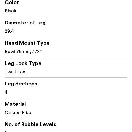
Picior de cauciuc înlocuibil/piuliță din oțel
Color
inoxidabil.
Black
Spumă pe 2 picioare
Diameter of Leg
29.4
Cârligul de agățat este, de asemenea, o unealtă cu
cheie Allen.
Head Mount Type
Înălțimea maximă doar cu baza plată este de 145
Bowl 75mm, 3/8"
Nota!
cm.
Leg Lock Type
Twist Lock
Leg Sections
4
Material
Carbon Fiber
No. of Bubble Levels