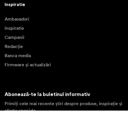
Inspiratie
Ambasadori
Inspiratie
Campanii
Redacție
Banca media
Firmware și actualizări
Abonează-te la buletinul informativ
Primiți cele mai recente știri despre produse, inspirație și
oferte speciale.
Persoană privată
Revânzător