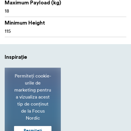
Maximum Payload (kg)
18
Minimum Height
115
Inspirație
Permiteți cookie-
urile de
marketing pentru
a vizualiza acest
tip de conținut
de la Focus
Nordic
Permiteți