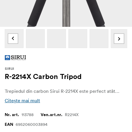
SIRUI
R-2214X Carbon Tripod
Trepiedul din carbon Sirui R-2214X este perfect atât pentru fotografie, cât și pentru video. Un trepied ușor, cu 10 straturi de fibră de carbon 100%, care este excelent pentru utilizarea cu aparate foto mari, obiective super teleobiective și capete video. De asemenea, trepiedul funcționează foarte bine și pentru observatorii de păsări cu lunete mai mari de înaltă performanță! Puternic, stabil, ușor și compact - trepiedul poate ajunge până la 183 cm cu coloana centrală montată și poate prelua o sarcină utilă de până la 18 kg.
Citește mai mult
113788
R2214X
Nr. art.
Ven.art.nr.
6952060003894
EAN