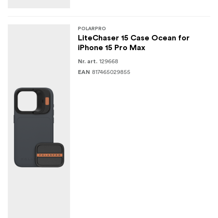
(Compatibil cu LCP14/15 Grip!)
Ce este în cutie:
POLARPRO
LiteChaser 15 Case Ocean for
1x Carcasă
iPhone 15 Pro Max
129668
Nr. art.
1x Placă Defender din aluminiu
817465029855
EAN
1x Filtru UV Litechaser Pro 15