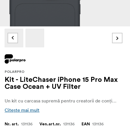
POLARPRO
Kit - LiteChaser iPhone 15 Pro Max
Case Ocean + UV Filter
Un kit cu carcasa supremă pentru creatorii de conținut care caută protecție completă a obiectivului camerei și opțiuni rapide de montare a filtrelor și care include, de asemenea, un filtru UV PolarPro LiteChaser Pro.
Citește mai mult
131136
131136
131136
Nr. art.
Ven.art.nr.
EAN