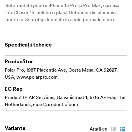
Reformatată pentru iPhone 15 Pro și Pro Max, carcasa
LiteChaser 15 include o placă Defender din aluminiu
pentru a vă proteja lentilele în acele perioade dintre
filmări.
Placa Defender poate fi îndepărtată instantaneu și
Specificații tehnice
înlocuită cu una dintre noile opțiuni de filtru cu eliberare
rapidă sau îndepărtată complet pentru a filma prin
lentilele dvs. perfect curate/fără murdărie.
Producător
Polar Pro, 1987 Placentia Ave, Costa Mesa, CA 92627,
O nouă matrice de magneți
mai puternică
MagSafe™
USA, www.polarpro.com
păstrează capacitățile complete de încărcare și un nou
suport de șină îmbunătățit vă permite să instalați
EC Rep
instantaneu mânerul nostru LiteChaser și obturatorul
Product IP AR Services, Galvanistraat 1, 6716 AE Ede, The
Bluetooth.
Netherlands,
euar@productip.com
Disponibil în 4 variante de culori inspirate de
aventură..alegeți-o pe a dvs. și ieșiți în lume!
Variante
Arată ca
Caracteristici: