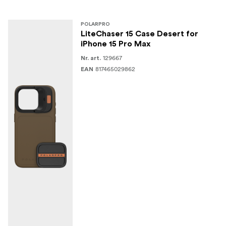
Noua placă Defender din aluminiu protejează
POLARPRO
complet camerele foto ale telefonului și le
LiteChaser 15 Case Desert for
păstrează curate de murdărie / lovituri / zgârieturi.
iPhone 15 Pro Max
129667
Nr. art.
Trei opțiuni complet noi de montare a filtrelor:
817465029862
EAN
Adaptor pentru filtre de 67 mm (Montați
filtrele dvs. preferate pentru camere direct pe
iPhone 15)
LCP15 Filtre native (CP, VND3-5 și UV)
LCP13/14 Adaptor pentru filtre (Utilizați filtrele
modelului anterior cu LCP15!)
Nouă matrice MagSafe™ mai puternică pentru
capacități complete de încărcare și montare.
Sistem consolidat de montare pe șină pentru
mânerul cu eliberare rapidă + obturator Bluetooth.