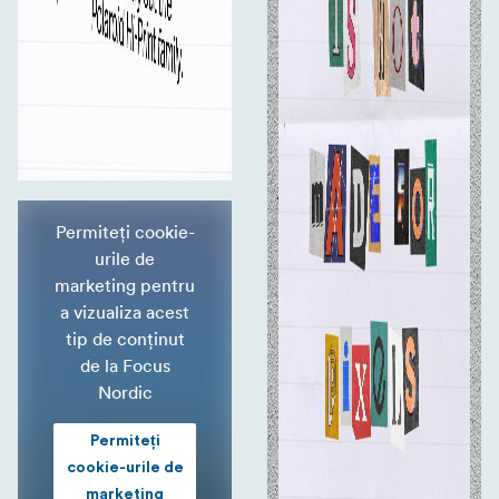
Permiteți cookie-
urile de
marketing pentru
a vizualiza acest
tip de conținut
de la Focus
Nordic
Permiteți
cookie-urile de
marketing