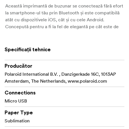
Această imprimantă de buzunar se conectează fără efort
la smartphone-ul tău prin Bluetooth și este compatibilă
atât cu dispozitivele iOS, cât și cu cele Android.
Concepută pentru a fi la fel de elegantă pe cât este de
funcțională, imprimanta poate fi folosită și ca ramă foto,
permițându-vă să afișați ultima dvs. imprimare preferată
direct pe dispozitiv. Fiți creativi cu aplicația Polaroid Hi-
Specificații tehnice
Print, unde puteți personaliza fiecare fotografie folosind
șabloane, autocolante, text, meme și multe altele.
Producător
Imprimanta utilizează cartușe de hârtie Polaroid Hi-Print
Polaroid International B.V. , Danzigerkade 16C, 1013AP
3×3 pentru a oferi rezultate clare și colorate de fiecare
Amsterdam, The Netherlands, www.polaroid.com
dată.
Connections
Acest pachet include 60 de foi foto gata de imprimare,
Micro USB
oferindu-vă suficient spațiu pentru a crea, experimenta
și partaja imediat după despachetare, fără a fi necesare
Paper Type
achiziții suplimentare pentru a începe.
Sublimation