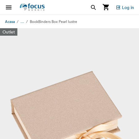
Log in
...
Acasa
BookBinders Box Pearl lustre
Outlet