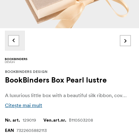
BOOKBINDERS DESIGN
BookBinders Box Pearl lustre
A luxurious little box with a beautiful silk ribbon, covered in classic bookbinding fabric in a lovley light pearl/gold lustre color.
Citește mai mult
129019
B110503208
Nr. art.
Ven.art.nr.
7322605882113
EAN