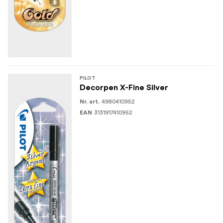
PILOT
Decorpen X-Fine Silver
4980410952
Nr. art.
3131917410952
EAN