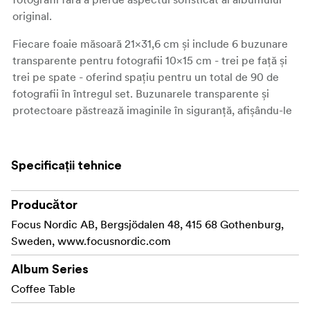
original.
Fiecare foaie măsoară
21×31,6 cm
și include
6 buzunare
transparente
pentru fotografii
10×15 cm
- trei pe față și
trei pe spate - oferind spațiu pentru un total de
90 de
fotografii
în întregul set. Buzunarele transparente și
protectoare păstrează imaginile în siguranță, afișându-le
în același timp frumos, facilitând răsfoirea repetată a
amintirilor.
Specificații tehnice
Ideal pentru păstrarea aventurilor de călătorie, a
reperelor familiei sau a proiectelor creative, aceste foi
de reumplere permit ca povestea ta să continue - cu
Producător
spațiu pentru fiecare moment care contează.
Focus Nordic AB, Bergsjödalen 48, 415 68 Gothenburg,
Sweden, www.focusnordic.com
Album Series
Coffee Table