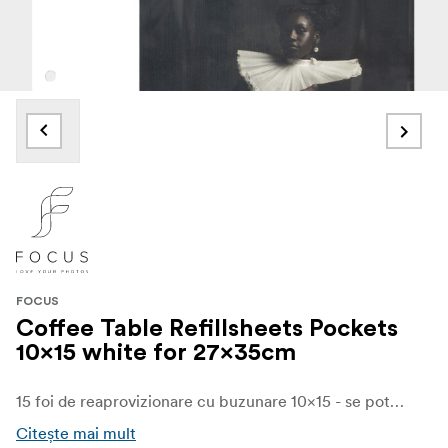
FOCUS
Coffee Table Refillsheets Pockets
10x15 white for 27x35cm
15 foi de reaprovizionare cu buzunare 10×15 - se potrivește albumelor Coffee Table (27×35 cm). Fiecare foaie are 6 buzunare transparente pentru fotografii de 10×15 cm - adăugați până la 90 de amintiri în albumul dvs. în stil atemporal.
Citește mai mult