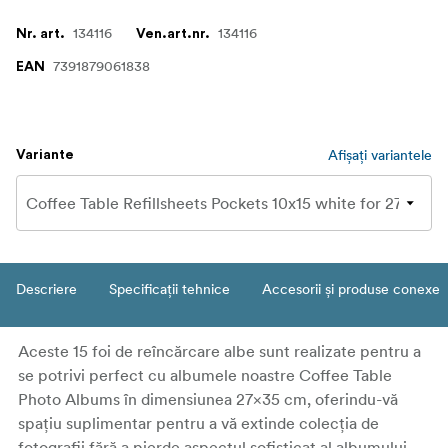
134116
134116
Nr. art.
Ven.art.nr.
7391879061838
EAN
Afișați variantele
Variante
Descriere
Specificații tehnice
Accesorii și produse conexe
Aceste
15 foi de reîncărcare albe
sunt realizate pentru a
se potrivi perfect cu albumele noastre
Coffee Table
Photo Albums
în dimensiunea
27×35 cm
, oferindu-vă
spațiu suplimentar pentru a vă extinde colecția de
fotografii fără a pierde aspectul sofisticat al albumului