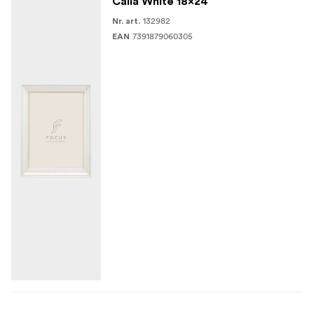
Calla White 18x24
132982
Nr. art.
7391879060305
EAN