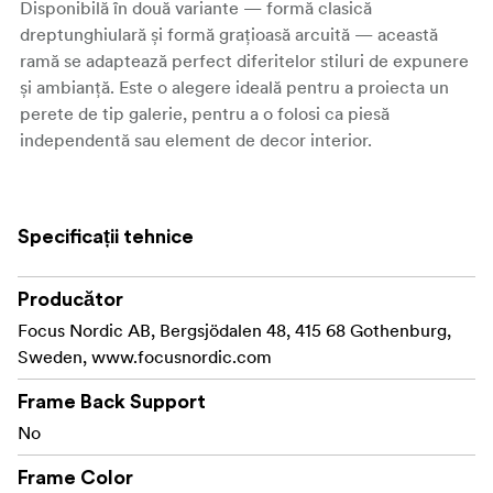
Disponibilă în două variante — formă clasică
dreptunghiulară și formă grațioasă arcuită — această
ramă se adaptează perfect diferitelor stiluri de expunere
și ambianță. Este o alegere ideală pentru a proiecta un
perete de tip galerie, pentru a o folosi ca piesă
independentă sau element de decor interior.
Fiecare ramă este prevăzută cu sticlă naturală pe partea
frontală, asigurând vizibilitate clară și protecție de lungă
durată. Ramele de până la 24 × 30 cm includ un suport
Specificații tehnice
de sprijin pe spate, permițând atât montaj pe perete, cât
și așezare pe masă, pentru orientare tip portret sau
Producător
peisaj.
Focus Nordic AB, Bergsjödalen 48, 415 68 Gothenburg,
Sweden, www.focusnordic.com
Caracteristici cheie:
Frame Back Support
Realizată din MDF vopsit, certificat FSC®
No
Profil sculptat „Calla”: 20 mm lățime | 25 mm
grosime
Frame Color