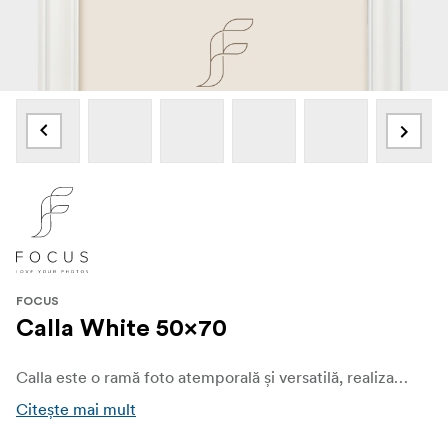
FOCUS
Calla White 50x70
Calla este o ramă foto atemporală și versatilă, realizată din MDF certificat FSC®, cu finisaj mat și culoare albă, care îmbină durabilitatea cu stilul rafinat. Cu un profil grandios de 20 mm lățime și 25 mm grosime, Calla oferă o prezență subtilă, dar elegantă, ce se potrivește perfect atât în interioare moderne, cât și tradiționale.
Citește mai mult