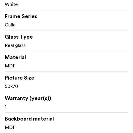
White
Față din sticlă naturală pentru vizibilitate clară și
durabilitate
Frame Series
Calla
Posibilitate de expunere orizontală sau verticală
Glass Type
Grație eleganței sale minimaliste, Calla se integrează
perfect atât în interioarele decorate în stil modern, cât și
Real glass
spații de expunere create cu grijă pentru detaliu.
Material
MDF
Picture Size
50x70
Warranty (year(s))
1
Backboard material
MDF