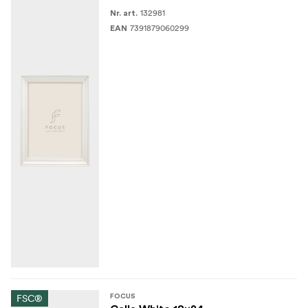
132981
Nr. art.
7391879060299
EAN
FSC®
FOCUS