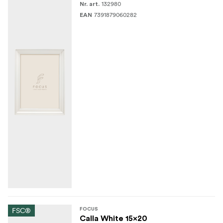
132980
Nr. art.
7391879060282
EAN
FSC®
FOCUS
Calla White 15x20