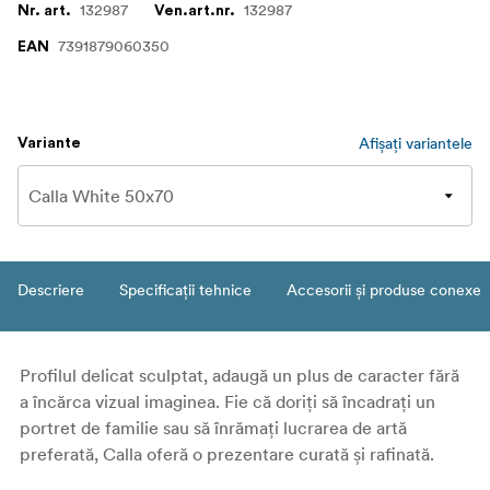
132987
132987
Nr. art.
Ven.art.nr.
7391879060350
EAN
Afișați variantele
Variante
Descriere
Specificații tehnice
Accesorii și produse conexe
Profilul delicat sculptat, adaugă un plus de caracter fără
a încărca vizual imaginea. Fie că doriți să încadrați un
portret de familie sau să înrămați lucrarea de artă
preferată, Calla oferă o prezentare curată și rafinată.