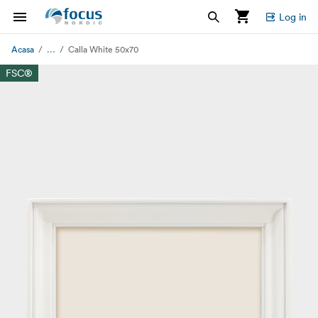
Log in
...
Acasa
Calla White 50x70
FSC®