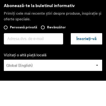
Abonează-te la buletinul informativ
Primiți cele mai recente știri despre produse, inspirație și
oferte speciale.
Persoană privată
Revânzător
Înscrieți-vă
Vizitați o altă piață locală
©
2026
Focus Nordic