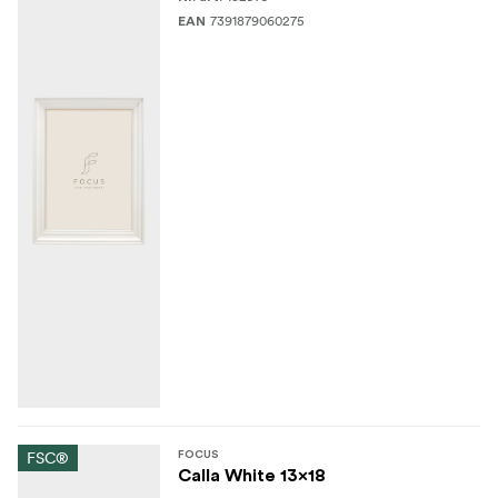
7391879060275
EAN
FSC®
FOCUS
Calla White 13x18