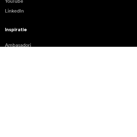
YouTube
LinkedIn
Inspiratie
Ambasadori
Inspiratie
Campanii
Redacție
Banca media
Firmware și actualizări
Abonează-te la buletinul informativ
Primiți cele mai recente știri despre produse, inspirație și