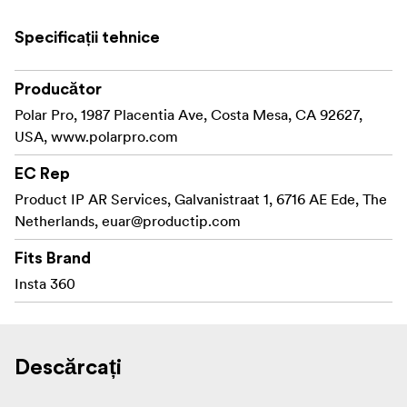
Pachetul include:
Specificații tehnice
1 buc ND8/PL
1 buc ND16/PL
Producător
Polar Pro, 1987 Placentia Ave, Costa Mesa, CA 92627,
1 buc ND32/PL
USA, www.polarpro.com
1 buc cutie de depozitare a filtrelor
EC Rep
1pcs cârpă de curățare din microfibră
Product IP AR Services, Galvanistraat 1, 6716 AE Ede, The
Netherlands,
euar@productip.com
Fits Brand
Insta 360
Descărcați