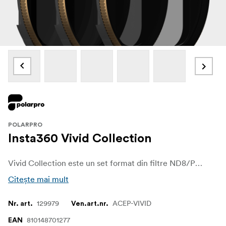
POLARPRO
Insta360 Vivid Collection
Vivid Collection este un set format din filtre ND8/PL, ND16/PL, ND32/PL pentru dispozitivele Insta360 Ace & Ace Pro
Citește mai mult
129979
ACEP-VIVID
Nr. art.
Ven.art.nr.
810148701277
EAN