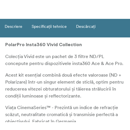
Descriere
Specificații tehnice
Descărcați
PolarPro Insta360 Vivid Collection
Colecția Vivid este un pachet de 3 filtre ND/PL
concepute pentru dispozitivele insta360 Ace & Ace Pro.
Acest kit esențial combină două efecte valoroase (ND +
Polarizare) într-un singur element de sticlă, optim pentru
reducerea vitezei obturatorului și tăierea strălucirii în
condiții luminoase și reflectorizante.
Viața CinemaSeries™ - Prezintă un indice de refracție
scăzut, neutralitate cromatică și transmisie perfectă a
obiectivului. Fabricat în Germania