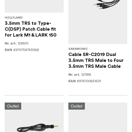
HOLLYLAND
3.5mm TRS to Type-
C(DSP) Patch Cable fit
for Lark M1 & LARK 150
128601
Nr. art.
6970758743068
SARAMONIC
EAN
Cable SR-C2019 Dual
3.5mm TRS Male to Four
3.5mm TRS Male Cable
121188
Nr. art.
6974700651531
EAN
Outlet
Outlet