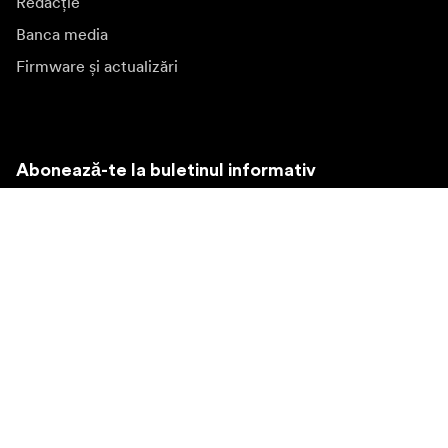
Redacție
Banca media
Firmware și actualizări
Abonează-te la buletinul informativ
Primiți cele mai recente știri despre produse, inspirație și
oferte speciale.
Persoană privată
Revânzător
Înscrieți-vă
Vizitați o altă piață locală