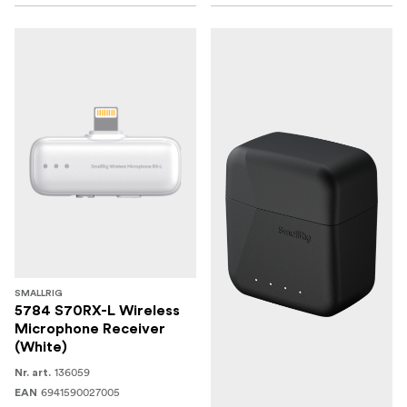
SMALLRIG
5784 S70RX-L Wireless
Microphone Receiver
(White)
136059
Nr. art.
6941590027005
EAN