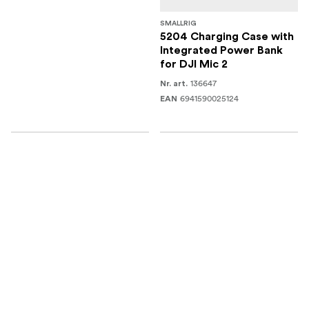
SMALLRIG
5204 Charging Case with
Integrated Power Bank
for DJI Mic 2
136647
Nr. art.
6941590025124
EAN