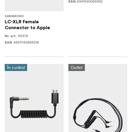
6941590026992
EAN
SARAMONIC
LC-XLR Female
Connector to Apple
110378
Nr. art.
4897040888318
EAN
În curând
Outlet