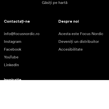
Găsiți pe hartă
Contactați-ne
Despre noi
info@focusnordic.ro
Acesta este Focus Nordic
Instagram
Deveniți un distribuitor
Facebook
Accesibilitate
YouTube
LinkedIn
Inspiratie
Ambasadori
Inspiratie
Campanii