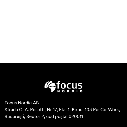
Focus Nordic AB

Strada C. A. Rosetti, Nr 17, Etaj 1, Biroul 103 ResCo-Work, 
București, Sector 2, cod poștal 020011