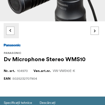
PANASONIC
Dv Microphone Stereo WMS10
104970
VW-VMS10E-K
Nr. art.
Ven.art.nr.
5025232707904
EAN
Specificații tehnice
Descărcați