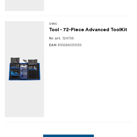
OWC
Tool - 72-Piece Advanced ToolKit
124705
Nr. art.
810586031035
EAN