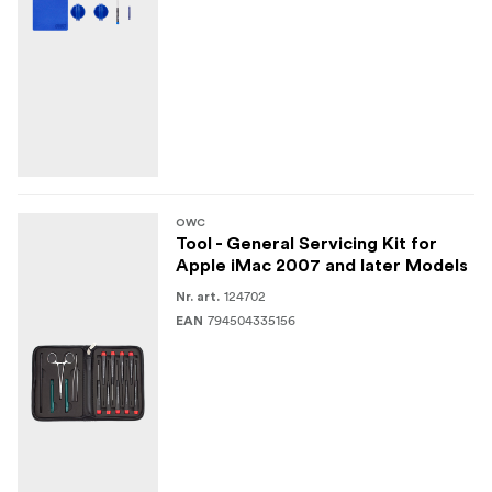
OWC
Tool - General Servicing Kit for
Apple iMac 2007 and later Models
124702
Nr. art.
794504335156
EAN