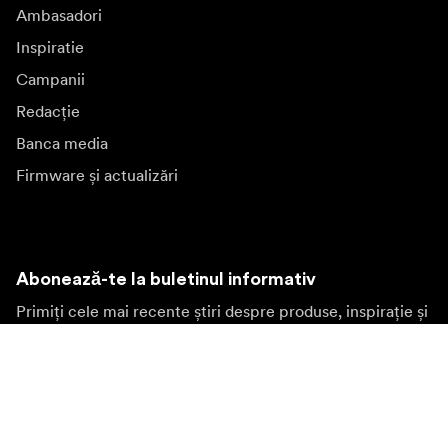
Ambasadori
Inspiratie
Campanii
Redacție
Banca media
Firmware și actualizări
Abonează-te la buletinul informativ
Primiți cele mai recente știri despre produse, inspirație și
oferte speciale.
Persoană privată
Revânzător
Înscrieți-vă