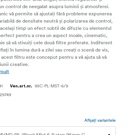
 un control de neegalat asupra luminii și atmosferei.
 unic vă permite să ajustați fără probleme expunerea
riabilă de densitate neutră și polarizarea de control,
același timp un efect subtil de difuzie cu elementul
perfect pentru a crea un aspect moale, cinematic,
oie să vă stivuiți cele două filtre preferate. Indiferent
iați în lumina dură a zilei sau creați o scenă de vis,
 acest filtru este conceput pentru a vă ajuta să vă
ziunii creative.
 mult
41
95C-PL-MST-6/9
Ven.art.nr.
29749
Afișați variantele