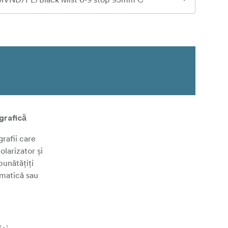
grafică
rafii care
larizator și
bunătățiți
amatică sau