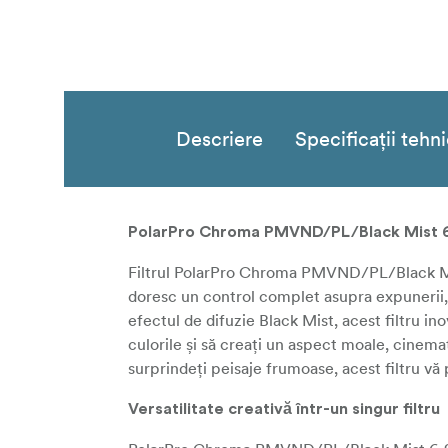
Descriere
Specificații tehn
PolarPro Chroma PMVND/PL/Black Mist 6-9
Filtrul PolarPro Chroma PMVND/PL/Black Mist
doresc un control complet asupra expunerii, p
efectul de difuzie Black Mist, acest filtru ino
culorile și să creați un aspect moale, cinema
surprindeți peisaje frumoase, acest filtru vă 
Versatilitate creativă într-un singur filtru