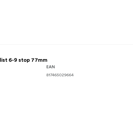
st 6-9 stop 77mm
EAN
817465029664