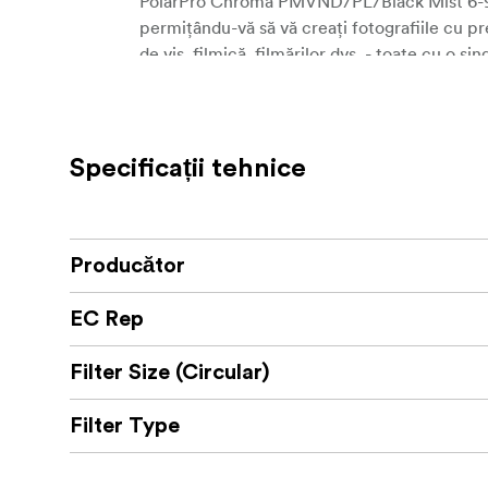
PolarPro Chroma PMVND/PL/Black Mist 6-9 Sto
permițându-vă să vă creați fotografiile cu prec
de vis, filmică, filmărilor dvs. - toate cu o sin
filet grosier
Acest filtru este fabricat cu un filet ușor 
Specificații tehnice
Zeiss Milvus 15mm f/2.0 sau Sigma 150-600 f/
Caracteristici principale și beneficii:
Reglați fără pro
6-9 Stop Variable ND:
Producător
expunerii în medii luminoase sau atunc
EC Rep
Reduce reflexiile
Polarizator integrat:
stimulând în același timp saturația culo
Filter Size (Circular)
Înmoaie evidențele
Black Mist Diffusion:
o atmosferă naturală, cinematografică, pă
Filter Type
**Zero Polarizare încrucișată: ** Evitați