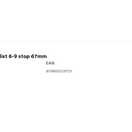
st 6-9 stop 67mm
EAN
817465029701