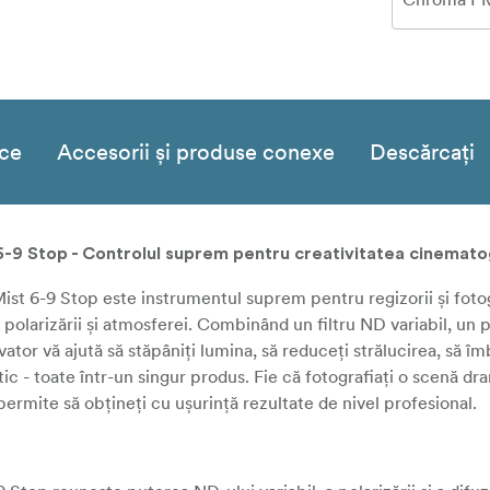
ice
Accesorii și produse conexe
Descărcați
 Stop - Controlul suprem pentru creativitatea cinemato
 6-9 Stop este instrumentul suprem pentru regizorii și fotog
olarizării și atmosferei. Combinând un filtru ND variabil, un po
vator vă ajută să stăpâniți lumina, să reduceți strălucirea, să îm
tic - toate într-un singur produs. Fie că fotografiați o scenă dr
permite să obțineți cu ușurință rezultate de nivel profesional.