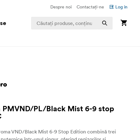
Despre noi
Contactați-ne
Log in
use
 PMVND/PL/Black Mist 6-9 stop
C
roma VND/Black Mist 6-9 Stop Edition combină trei
puternice într-unul singur, oferind regizorilor și