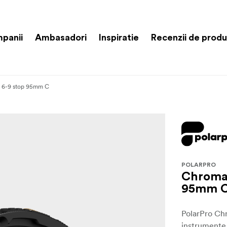
panii
Ambasadori
Inspiratie
Recenzii de prod
 6-9 stop 95mm C
POLARPRO
Chroma
95mm 
PolarPro Ch
instrumente 