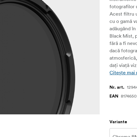
fotografilor
Acest filtru
cu o gamă va
adăugând în 
Black Mist, 
fără a fi nev
dacă fotograf
atmosferică,
dați viață vi
Citește mai
1294
Nr. art.
8174650
EAN
Variante