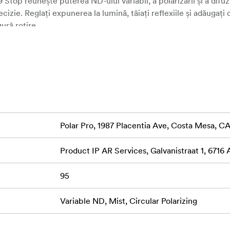
p reunește puterea ND-ului variabil, a polarizării și a difuzi
izie. Reglați expunerea la lumină, tăiați reflexiile și adăugați 
gură rotire.
mai grosier pentru a se potrivi obiectivelor precum Canon RF 24
5.6-6.3 care au un filet frontal mai grosier.
bleme între 6 și 9 stopuri de reducere a luminii, perfect pentr
Polar Pro, 1987 Placentia Ave, Costa Mesa, 
i când utilizați diafragme largi pentru o adâncime de câmp cin
Product IP AR Services, Galvanistraat 1, 6716
 nedorite de pe suprafețe precum apa, sticla și obiectele lucio
rilor pentru scene mai vibrante și dinamice.
95
, reduce contrastul și adaugă o strălucire subtilă fotografiilor
strând în același timp claritatea și detaliile.
Variable ND, Mist, Circular Polarizing
 "modelul X" comun întâlnit la unele filtre ND, asigurând un con