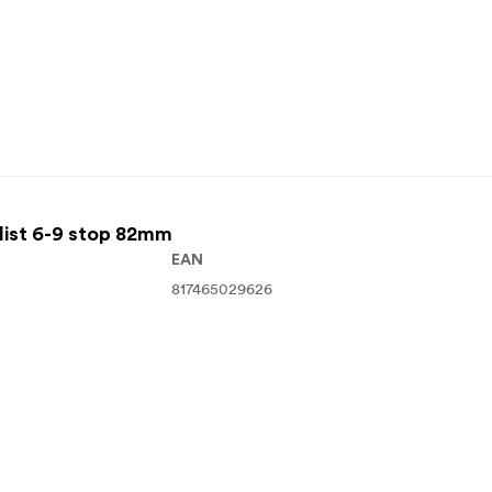
st 6-9 stop 82mm
EAN
817465029626