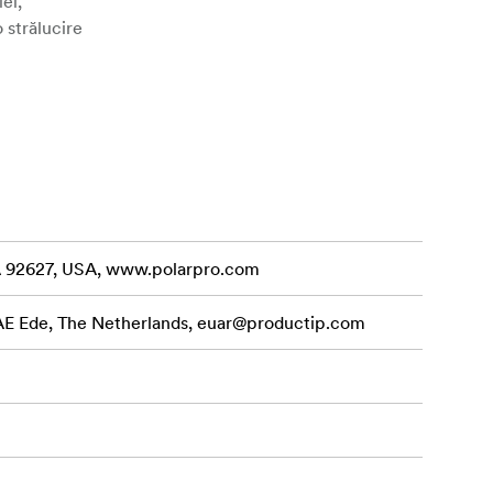
ei,
o strălucire
-70mm f/2.0,
u controlul
CA 92627, USA, www.polarpro.com
ematografică.
 AE Ede, The Netherlands,
euar@productip.com
ase,
 tale, creând
trol neted și