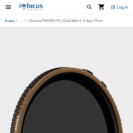
Log in
...
Acasa
Chroma PMVND/PL/Gold Mist 2-5 stop 77mm