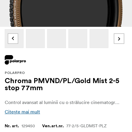
POLARPRO
Chroma PMVND/PL/Gold Mist 2-5
stop 77mm
Control avansat al luminii cu o strălucire cinematografică - Filtrul PolarPro Chroma PMVND/PL/Gold Mist 2-5 Stop este proiectat pentru regizorii și fotografii care solicită un control precis asupra luminii, strălucirii și atmosferei. Combinând un filtru cu densitate neutră variabilă, un polarizator și difuzia moale a Gold Mist, acest filtru vă oferă flexibilitatea de a gestiona expunerea în condiții de luminozitate, adăugând în același timp o strălucire caldă, cinematografică filmărilor dvs. Ideal pentru capturarea scenelor în aer liber cu contrast ridicat, acest filtru scoate în evidență culori bogate, reduce reflexiile dure și înmoaie evidențele pentru a crea o ambianță aurie de vis.
Citește mai mult
129450
77-2/5-GLDMST-PLZ
Nr. art.
Ven.art.nr.