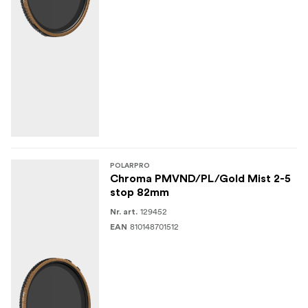
1x carcasă
1x cârpă de curățare din microfibră
POLARPRO
Chroma PMVND/PL/Gold Mist 2-5
stop 82mm
129452
Nr. art.
810148701512
EAN