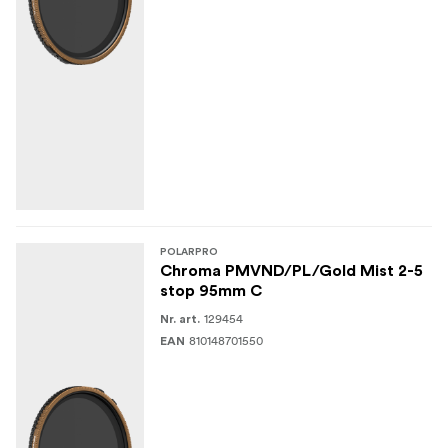
POLARPRO
Chroma PMVND/PL/Gold Mist 2-5
stop 95mm C
129454
Nr. art.
810148701550
EAN