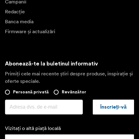
Campanii
Redacție
Banca media
Firmware și actualizări
Abonează-te la buletinul informativ
Primiți cele mai recente știri despre produse, inspirație și
oferte speciale.
Persoană privată
Revânzător
Înscrieți-vă
Vizitați o altă piață locală