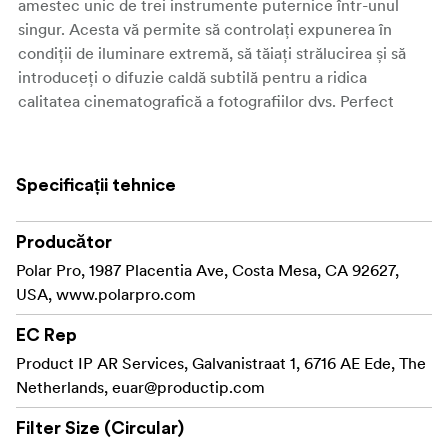
amestec unic de trei instrumente puternice într-unul
singur. Acesta vă permite să controlați expunerea în
condiții de iluminare extremă, să tăiați strălucirea și să
introduceți o difuzie caldă subtilă pentru a ridica
calitatea cinematografică a fotografiilor dvs. Perfect
pentru capturarea peisajelor vibrante sau a portretelor
stilizate, acest filtru oferă rezultate profesionale, chiar și
în condiții dificile.
Specificații tehnice
** Caracteristici și beneficii principale:**
Producător
Reglați fără efort între 2 și 5
2-5 Stop Variable ND:
Polar Pro, 1987 Placentia Ave, Costa Mesa, CA 92627,
stopuri de reducere a luminii, oferindu-vă control
USA, www.polarpro.com
deplin asupra expunerii în medii extrem de
luminoase, ideal pentru fotografii cu expunere
EC Rep
lungă și videografie cu deschidere largă.
Product IP AR Services, Galvanistraat 1, 6716 AE Ede, The
Netherlands,
euar@productip.com
Reduce strălucirea de la
Polarizator integrat:
suprafețele reflectorizante, cum ar fi apa și sticla,
Filter Size (Circular)
îmbunătățind în același timp saturația culorilor,