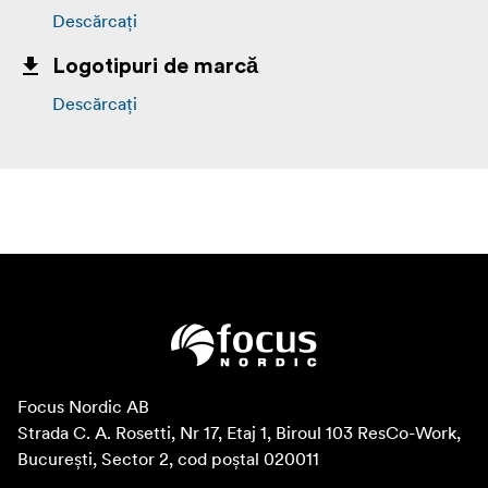
Descărcați
Logotipuri de marcă
Descărcați
Focus Nordic AB

Strada C. A. Rosetti, Nr 17, Etaj 1, Biroul 103 ResCo-Work, 
București, Sector 2, cod poștal 020011