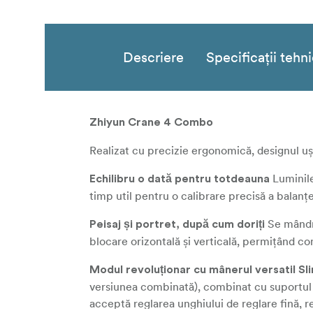
Descriere
Specificații tehn
Zhiyun Crane 4 Combo
Realizat cu precizie ergonomică, designul uș
Luminile
Echilibru o dată pentru totdeauna
timp util pentru o calibrare precisă a balanțe
Se mândre
Peisaj și portret, după cum doriți
blocare orizontală și verticală, permițând co
Modul revoluționar cu mânerul versatil Sli
versiunea combinată), combinat cu suportul f
acceptă reglarea unghiului de reglare fină, r