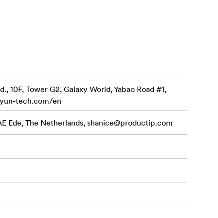
ermițând
i
tea
sionale.
d., 10F, Tower G2, Galaxy World, Yabao Road #1,
iyun-tech.com/en
uteți
imentând o
 AE Ede, The Netherlands,
shanice@productip.com
 fi timelaps
a brațelor