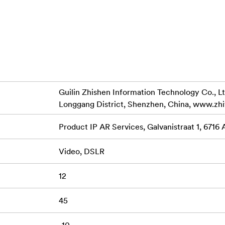
ersiunea combo) poate fi ajustat la axa centrală a cardanului, p
ul cu două mâini.
r deblochează mai multe posibilități de combinare a luminilor ș
umina de umplere încorporată de 10W se adaugă la portabilita
eriență mai ușoară decât oricând cu iluminarea cu LED-uri profe
Guilin Zhishen Information Technology Co., Lt
Longgang District, Shenzhen, China, www.zh
trolul obturatorului prin Bluetooth cu camerele mainstream. P
 fotografiere prin intermediul butonului de înregistrare, exper
Product IP AR Services, Galvanistraat 1, 6716
i suportă reglaje multiple și include funcții încorporate, cum ar
Video, DSLR
demână.
12
Echipat cu manșon de protecție din silicon, reducând uzur
iști
45
u a vă ajuta în fiecare sesiune de filmare.