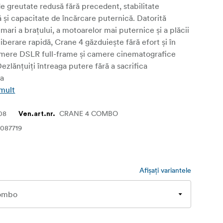
e greutate redusă fără precedent, stabilitate
 și capacitate de încărcare puternică. Datorită
 mari a brațului, a motoarelor mai puternice și a plăcii
liberare rapidă, Crane 4 găzduiește fără efort și în
amere DSLR full-frame și camere cinematografice
zlănțuiți întreaga putere fără a sacrifica
ea
 mult
08
CRANE 4 COMBO
Ven.art.nr.
087719
Afișați variantele