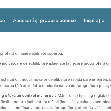
ice
Accesorii și produse conexe
Inspirație
or oferă o manevrabilitate superbă.
 indicatoare de echilibrare adăugate la fiecare motor oferă 
i.
ște cu un modul inovator de eliberare rapidă care integrează
mutarea fără efort între modurile native de fotografiere peisaj ș
Mânerul de tip sling reglabil (i
ng oferă un control mai precis
lexibil pentru încheietura mâinii (inclus în versiunea combina
educe semnificativ oboseala la fotografiere, oferindu-vă în ace