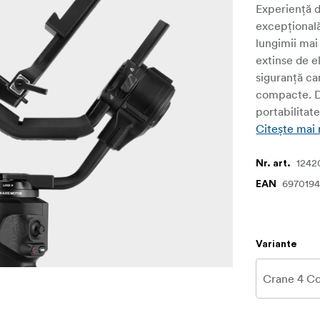
Experiență d
excepțională
lungimii mai
extinse de e
siguranță c
compacte. De
portabilitat
Citește mai
1242
Nr. art.
6970194
EAN
Variante