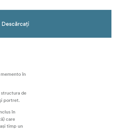
Descărcați
un memento în
 structura de
i portret.
nclus în
tă) care
lași timp un