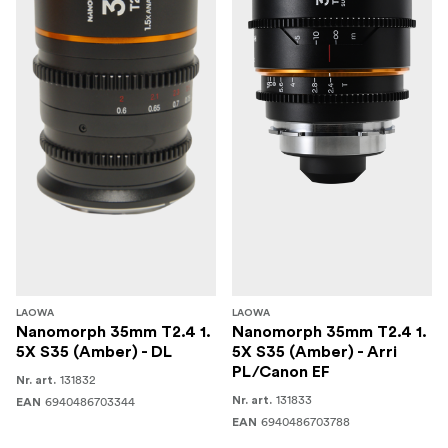
LAOWA
LAOWA
Nanomorph 35mm T2.4 1.
Nanomorph 35mm T2.4 1.
5X S35 (Amber) - DL
5X S35 (Amber) - Arri
PL/Canon EF
131832
Nr. art.
131833
6940486703344
Nr. art.
EAN
6940486703788
EAN