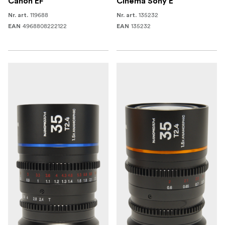
Canon EF
Cinema Sony E
119688
135232
Nr. art.
Nr. art.
4968808222122
135232
EAN
EAN