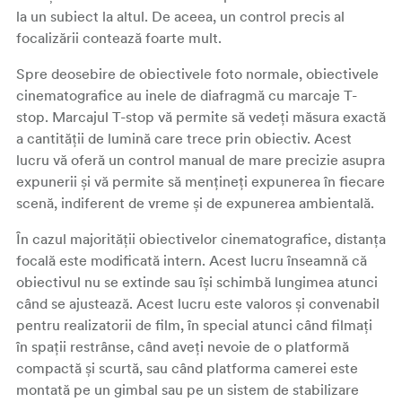
la un subiect la altul. De aceea, un control precis al
focalizării contează foarte mult.
Spre deosebire de obiectivele foto normale, obiectivele
cinematografice au inele de diafragmă cu marcaje T-
stop. Marcajul T-stop vă permite să vedeți măsura exactă
a cantității de lumină care trece prin obiectiv. Acest
lucru vă oferă un control manual de mare precizie asupra
expunerii și vă permite să mențineți expunerea în fiecare
scenă, indiferent de vreme și de expunerea ambientală.
În cazul majorității obiectivelor cinematografice, distanța
focală este modificată intern. Acest lucru înseamnă că
obiectivul nu se extinde sau își schimbă lungimea atunci
când se ajustează. Acest lucru este valoros și convenabil
pentru realizatorii de film, în special atunci când filmați
în spații restrânse, când aveți nevoie de o platformă
compactă și scurtă, sau când platforma camerei este
montată pe un gimbal sau pe un sistem de stabilizare