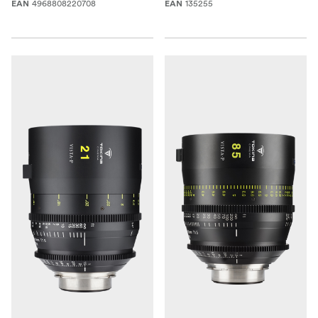
4968808220708
135255
EAN
EAN