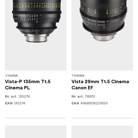
TOKINA
TOKINA
Vista-P 135mm T1.5
Vista 29mm T1.5 Cinema
Cinema PL
Canon EF
135274
118815
Nr. art.
Nr. art.
135274
4968808221859
EAN
EAN