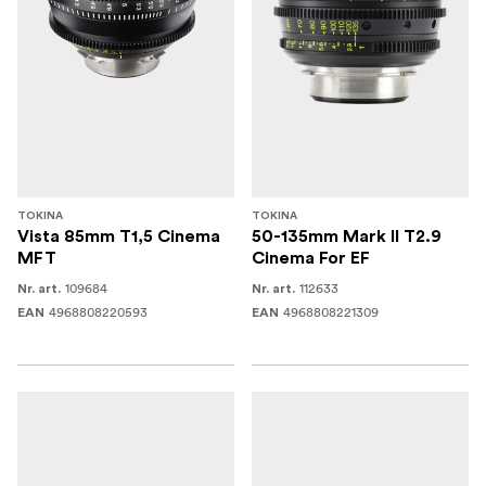
TOKINA
TOKINA
Vista 85mm T1,5 Cinema
50-135mm Mark II T2.9
MFT
Cinema For EF
109684
112633
Nr. art.
Nr. art.
4968808220593
4968808221309
EAN
EAN