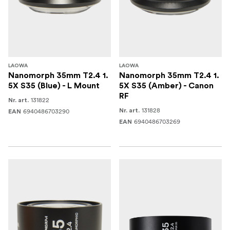
LAOWA
LAOWA
Nanomorph 35mm T2.4 1.
Nanomorph 35mm T2.4 1.
5X S35 (Blue) - L Mount
5X S35 (Amber) - Canon
RF
131822
Nr. art.
131828
6940486703290
Nr. art.
EAN
6940486703269
EAN