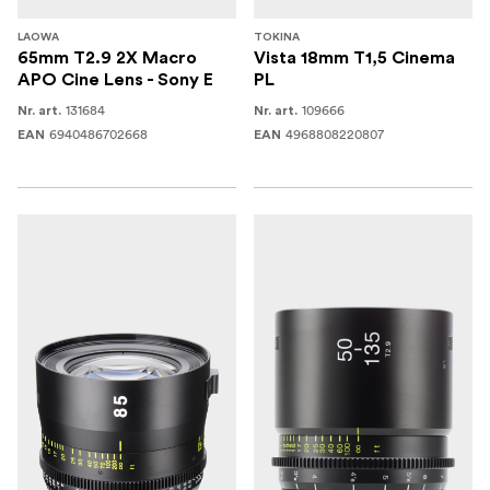
LAOWA
TOKINA
65mm T2.9 2X Macro
Vista 18mm T1,5 Cinema
APO Cine Lens - Sony E
PL
131684
109666
Nr. art.
Nr. art.
6940486702668
4968808220807
EAN
EAN