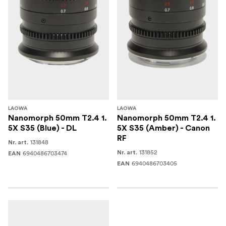
LAOWA
LAOWA
Nanomorph 50mm T2.4 1.
Nanomorph 50mm T2.4 1.
5X S35 (Blue) - DL
5X S35 (Amber) - Canon
RF
131848
Nr. art.
131852
6940486703474
Nr. art.
EAN
6940486703405
EAN