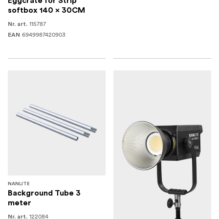
Eggcrate for Strip
softbox 140 x 30CM
115787
Nr. art.
6949987420903
EAN
NANLITE
Background Tube 3
meter
122084
Nr. art.