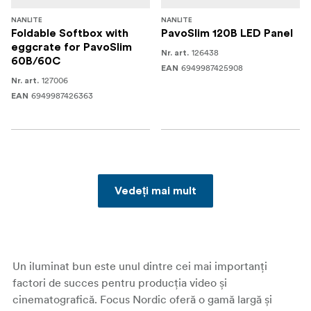
NANLITE
NANLITE
Foldable Softbox with
PavoSlim 120B LED Panel
eggcrate for PavoSlim
126438
Nr. art.
60B/60C
6949987425908
EAN
127006
Nr. art.
6949987426363
EAN
Vedeți mai mult
Un iluminat bun este unul dintre cei mai importanți
factori de succes pentru producția video și
cinematografică. Focus Nordic oferă o gamă largă și