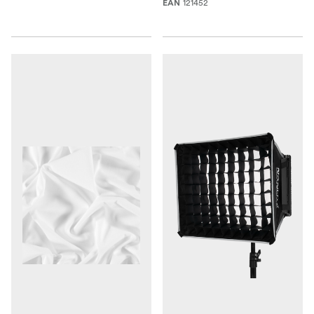
121452
EAN