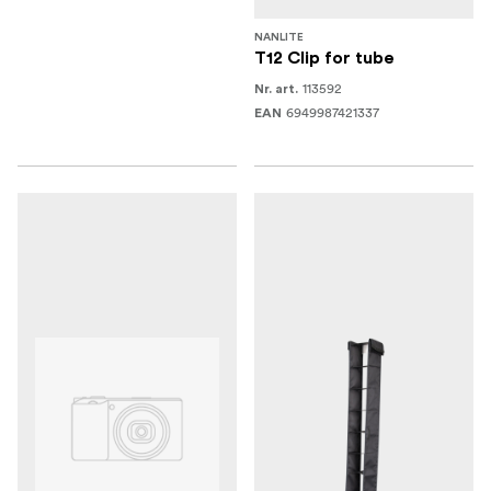
NANLITE
T12 Clip for tube
113592
Nr. art.
6949987421337
EAN