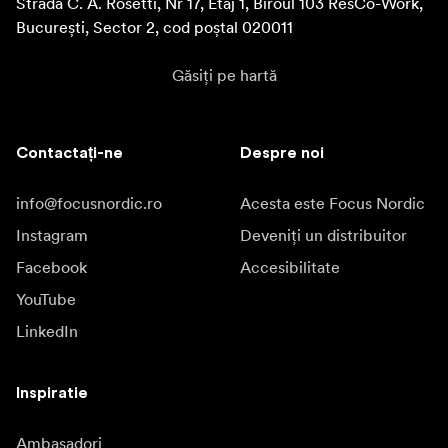
Strada C. A. Rosetti, Nr 17, Etaj 1, Biroul 103 ResCo-Work, 
București, Sector 2, cod poștal 020011
Găsiți pe hartă
Contactați-ne
Despre noi
info@focusnordic.ro
Acesta este Focus Nordic
Instagram
Deveniți un distribuitor
Facebook
Accesibilitate
YouTube
LinkedIn
Inspiratie
Ambasadori