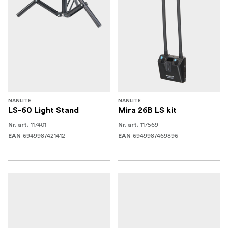
NANLITE
NANLITE
LS-60 Light Stand
Mira 26B LS kit
117401
117569
Nr. art.
Nr. art.
6949987421412
6949987469896
EAN
EAN