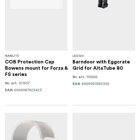
NANLITE
LEDGO
COB Protection Cap
Barndoor with Eggcrate
Bowens mount for Forza &
Grid for AltaTube 80
FS series
113666
Nr. art.
121437
Nr. art.
6949987482345
EAN
6949987423423
EAN