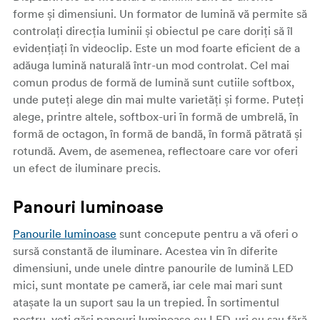
forme și dimensiuni. Un formator de lumină vă permite să
controlați direcția luminii și obiectul pe care doriți să îl
evidențiați în videoclip. Este un mod foarte eficient de a
adăuga lumină naturală într-un mod controlat. Cel mai
comun produs de formă de lumină sunt cutiile softbox,
unde puteți alege din mai multe varietăți și forme. Puteți
alege, printre altele, softbox-uri în formă de umbrelă, în
formă de octagon, în formă de bandă, în formă pătrată și
rotundă. Avem, de asemenea, reflectoare care vor oferi
un efect de iluminare precis.
Panouri luminoase
Panourile luminoase
sunt concepute pentru a vă oferi o
sursă constantă de iluminare. Acestea vin în diferite
dimensiuni, unde unele dintre panourile de lumină LED
mici, sunt montate pe cameră, iar cele mai mari sunt
atașate la un suport sau la un trepied. În sortimentul
nostru, veți găsi panouri luminoase cu LED-uri cu sau fără