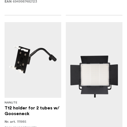
6949987482123
EAN
NANLITE
T12 holder for 2 tubes w/
Gooseneck
111985
Nr. art.