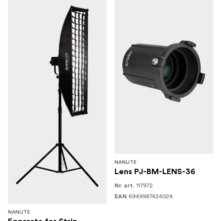
NANLITE
Lens PJ-BM-LENS-36
117972
Nr. art.
6949987424024
EAN
NANLITE