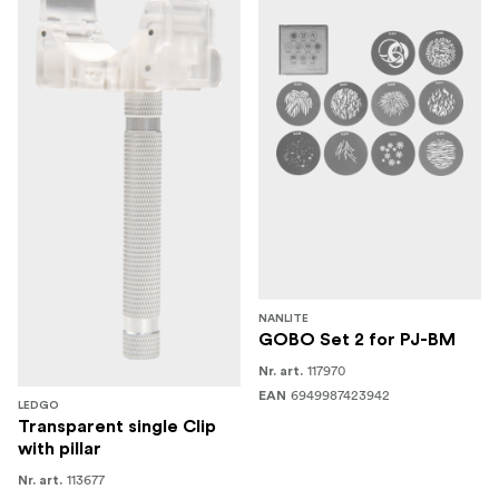
NANLITE
GOBO Set 2 for PJ-BM
117970
Nr. art.
6949987423942
EAN
LEDGO
Transparent single Clip
with pillar
113677
Nr. art.