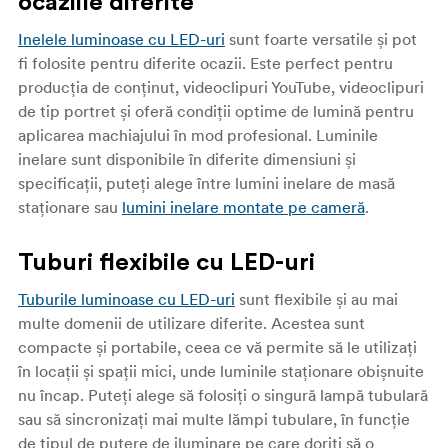
ocaziile diferite
Inelele luminoase cu LED-uri
sunt foarte versatile și pot
fi folosite pentru diferite ocazii. Este perfect pentru
producția de conținut, videoclipuri YouTube, videoclipuri
de tip portret și oferă condiții optime de lumină pentru
aplicarea machiajului în mod profesional. Luminile
inelare sunt disponibile în diferite dimensiuni și
specificații, puteți alege între lumini inelare de masă
staționare sau
lumini inelare montate pe cameră
.
Tuburi flexibile cu LED-uri
Tuburile luminoase cu LED-uri
sunt flexibile și au mai
multe domenii de utilizare diferite. Acestea sunt
compacte și portabile, ceea ce vă permite să le utilizați
în locații și spații mici, unde luminile staționare obișnuite
nu încap. Puteți alege să folosiți o singură lampă tubulară
sau să sincronizați mai multe lămpi tubulare, în funcție
de tipul de putere de iluminare pe care doriți să o