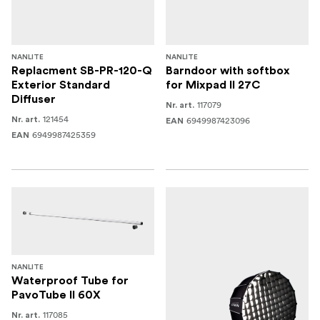
NANLITE
NANLITE
Replacment SB-PR-120-Q
Barndoor with softbox
Exterior Standard
for Mixpad II 27C
Diffuser
117079
Nr. art.
121454
Nr. art.
6949987423096
EAN
6949987425359
EAN
NANLITE
Waterproof Tube for
PavoTube II 60X
117085
Nr. art.