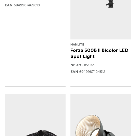
6949987469810
EAN
NANLITE
Forza 500B II Bicolor LED
Spot Light
123173
Nr. art.
6949987424512
EAN