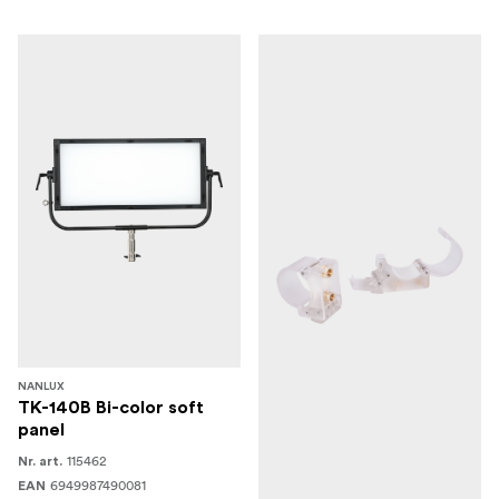
NANLUX
TK-140B Bi-color soft
panel
115462
Nr. art.
6949987490081
EAN