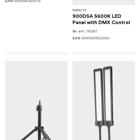
6949987421078
EAN
NANLITE
900DSA 5600K LED
Panel with DMX Control
116387
Nr. art.
6949987420040
EAN