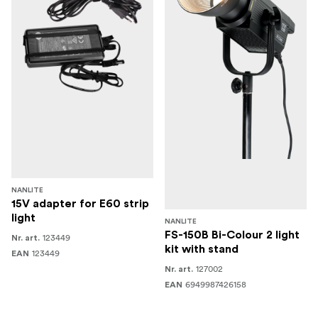
NANLITE
15V adapter for E60 strip
light
NANLITE
FS-150B Bi-Colour 2 light
123449
Nr. art.
kit with stand
123449
EAN
127002
Nr. art.
6949987426158
EAN