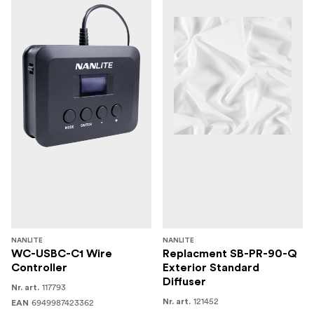
NANLITE
NANLITE
WC-USBC-C1 Wire
Replacment SB-PR-90-Q
Controller
Exterior Standard
Diffuser
117793
Nr. art.
121452
6949987423362
Nr. art.
EAN