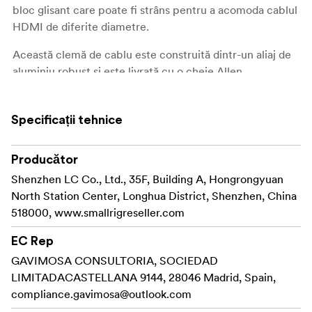
bloc glisant care poate fi strâns pentru a acomoda cablul
HDMI de diferite diametre.
Această clemă de cablu este construită dintr-un aliaj de
aluminiu robust și este livrată cu o cheie Allen.
**Pachetul include: ** 1x clemă de cablu 1x cheie Allen
Specificații tehnice
Producător
Shenzhen LC Co., Ltd., 35F, Building A, Hongrongyuan
North Station Center, Longhua District, Shenzhen, China
518000, www.smallrigreseller.com
EC Rep
GAVIMOSA CONSULTORIA, SOCIEDAD
LIMITADACASTELLANA 9144, 28046 Madrid, Spain,
compliance.gavimosa@outlook.com