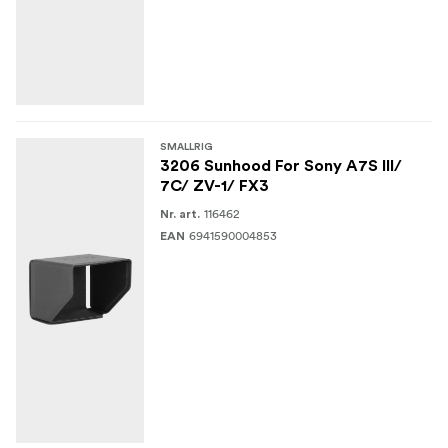
SMALLRIG
3206 Sunhood For Sony A7S III/
7C/ ZV-1/ FX3
116462
Nr. art.
6941590004853
EAN