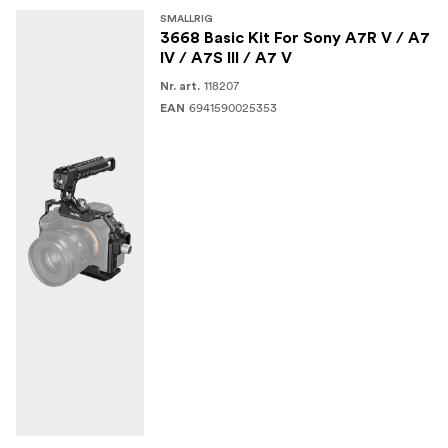
SMALLRIG
3668 Basic Kit For Sony A7R V / A7
IV / A7S III / A7 V
118207
Nr. art.
6941590025353
EAN