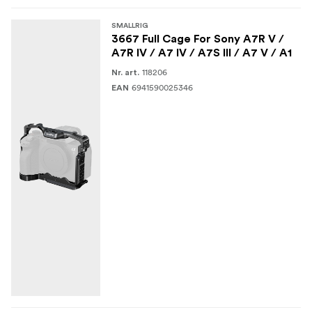
SMALLRIG
3667 Full Cage For Sony A7R V /
A7R IV / A7 IV / A7S III / A7 V / A1
118206
Nr. art.
6941590025346
EAN