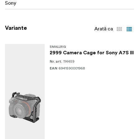
Sony
Variante
Arată ca
SMALLRIG
2999 Camera Cage for Sony A7S III
114459
Nr. art.
6941590001968
EAN