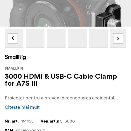
SMALLRIG
3000 HDMI & USB-C Cable Clamp
for A7S III
Proiectat pentru a preveni deconectarea accidentală a cablului HDMI al camerei și compatibil cu SmallRig Cage 2982
Citește mai mult
114458
3000
Nr. art.
Ven.art.nr.
6941590002217
EAN