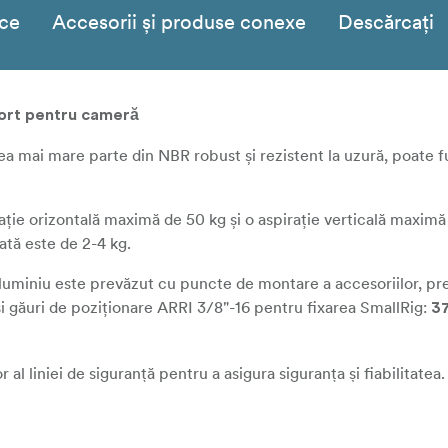
ice
Accesorii și produse conexe
Descărcați
port pentru cameră
ea mai mare parte din NBR robust și rezistent la uzură, poate f
rație orizontală maximă de 50 kg și o aspirație verticală maximă
tă este de 2-4 kg.
aluminiu este prevăzut cu puncte de montare a accesoriilor, p
 și găuri de poziționare ARRI 3/8"-16 pentru fixarea SmallRig:
37
al liniei de siguranță pentru a asigura siguranța și fiabilitatea.
 de protecție împotriva prafului pentru a preveni praful pentru