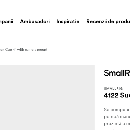
panii
Ambasadori
Inspiratie
Recenzii de prod
ion Cup 4" with camera mount
SMALLRIG
4122 Su
Se compune d
pompă manua
prezintă o m