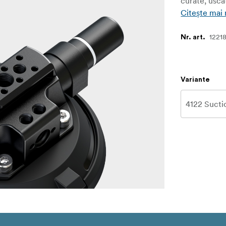
curate, usca
Citește mai
1221
Nr. art.
Variante