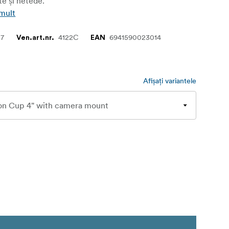
te și netede.
 mult
87
4122C
6941590023014
Ven.art.nr.
EAN
Afișați variantele