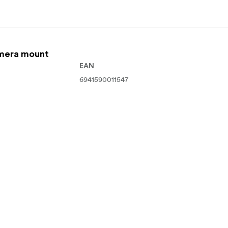
amera mount
EAN
6941590011547