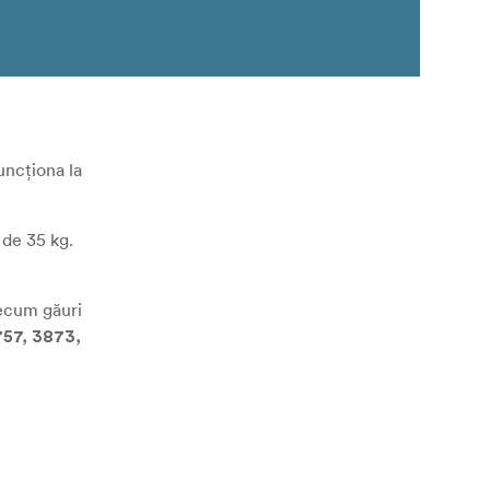
uncționa la
 de 35 kg.
recum găuri
57, 3873,
 o durată de