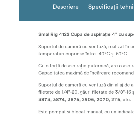
Descriere
Specificații tehn
SmallRig 4122 Cupa de aspirație 4" cu su
Suportul de cameră cu ventuză, realizat în c
temperaturi cuprinse între -40°C și 60°C.
Cu o forță de aspirație puternică, are o aspi
Capacitatea maximă de încărcare recomanda
Suportul de cameră cu ventuză din aliaj de 
filetate de 1/4"-20, găuri filetate de 3/8"-16
, etc.
3873, 3874, 3875, 2906, 2070, 2115
Este pompat și blocat manual, cu un indicator 
Atunci când nu se utilizează, puneți capacul
viață mai lungă.