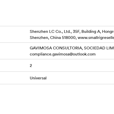
cioase, nu pentru suprafețe aspre, neuniforme, murdare sau frag
za și bumbacul de filtrare intacte și curate
Shenzhen LC Co., Ltd., 35F, Building A, Hong
Shenzhen, China 518000, www.smallrigresell
uprafețele acoperite
GAVIMOSA CONSULTORIA, SOCIEDAD LIMIT
anță se afișează, înseamnă că se pierde vidul
compliance.gavimosa@outlook.com
ecomandate și să verificați cel puțin la fiecare patru ore
2
Universal
 cu ventuză de 4″ (10cm)