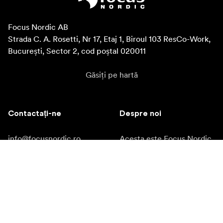
Focus Nordic AB

Strada C. A. Rosetti, Nr 17, Etaj 1, Biroul 103 ResCo-Work, 
București, Sector 2, cod poștal 020011
Găsiți pe hartă
Contactați-ne
Despre noi
info@focusnordic.ro
Acesta este Focus Nordic
Instagram
Deveniți un distribuitor
Facebook
Accesibilitate
YouTube
LinkedIn