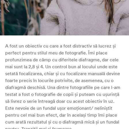
A fost un obiectiv cu care a fost distractiv să lucrez și
perfect pentru stilul meu de fotografie. Îmi place
profunzimea de câmp cu diferitele diafragme, dar cele
mai sunt la 2,8 și 4. Un control bun al locului unde este
setată focalizarea, chiar și cu focalizare manuală devine
foarte precis în locurile potrivite, de asemenea, cu o
diafragmă deschisă. Una dintre fotografiile pe care l-am
testat a fost o fotografie de copii și puteam cu ușurință
să livrez o serie întreagă doar cu acest obiectiv în uz.
Este nevoie de un fundal ușor emoționant/ neliniștit
pentru cel mai bun efect, dar în același timp îmi place
cum arată rezultatul și cu o diafragmă mică și un fundal
neutru. Tranziții moi și frumoase.