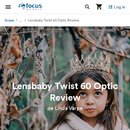
Log in
...
Acasa
Lensbaby Twist 60 Optic Review
Lensbaby Twist 60 Optic
Review
de Linda Varpe