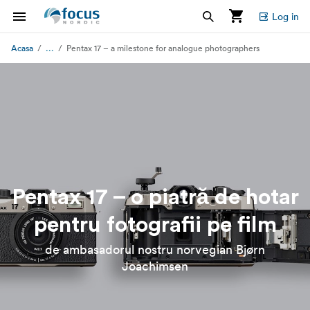
Log in
...
Acasa
Pentax 17 – a milestone for analogue photographers
Pentax 17 – o piatră de hotar
pentru fotografii pe film
de ambasadorul nostru norvegian Bjørn
Joachimsen