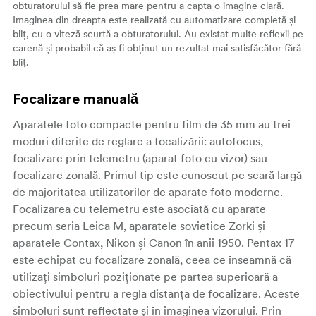
obturatorului să fie prea mare pentru a capta o imagine clară.
Imaginea din dreapta este realizată cu automatizare completă și
bliț, cu o viteză scurtă a obturatorului. Au existat multe reflexii pe
carenă și probabil că aș fi obținut un rezultat mai satisfăcător fără
bliț.
Focalizare manuală
Aparatele foto compacte pentru film de 35 mm au trei
moduri diferite de reglare a focalizării: autofocus,
focalizare prin telemetru (aparat foto cu vizor) sau
focalizare zonală. Primul tip este cunoscut pe scară largă
de majoritatea utilizatorilor de aparate foto moderne.
Focalizarea cu telemetru este asociată cu aparate
precum seria Leica M, aparatele sovietice Zorki și
aparatele Contax, Nikon și Canon în anii 1950. Pentax 17
este echipat cu focalizare zonală, ceea ce înseamnă că
utilizați simboluri poziționate pe partea superioară a
obiectivului pentru a regla distanța de focalizare. Aceste
simboluri sunt reflectate și în imaginea vizorului. Prin