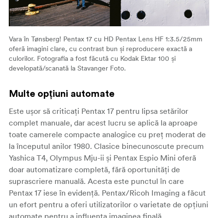
Vara în Tønsberg! Pentax 17 cu HD Pentax Lens HF 1:3.5/25mm
oferă imagini clare, cu contrast bun și reproducere exactă a
culorilor. Fotografia a fost făcută cu Kodak Ektar 100 și
developată/scanată la Stavanger Foto.
Multe opțiuni automate
Este ușor să criticați Pentax 17 pentru lipsa setărilor
complet manuale, dar acest lucru se aplică la aproape
toate camerele compacte analogice cu preț moderat de
la începutul anilor 1980. Clasice binecunoscute precum
Yashica T4, Olympus Mju-ii și Pentax Espio Mini oferă
doar automatizare completă, fără oportunități de
suprascriere manuală. Acesta este punctul în care
Pentax 17 iese în evidență. Pentax/Ricoh Imaging a făcut
un efort pentru a oferi utilizatorilor o varietate de opțiuni
automate pentru a influența imaginea finală.