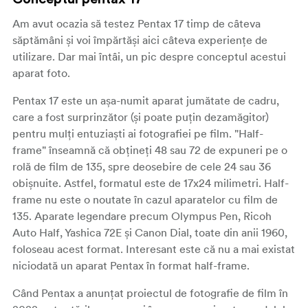
Am avut ocazia să testez Pentax 17 timp de câteva
săptămâni și voi împărtăși aici câteva experiențe de
utilizare. Dar mai întâi, un pic despre conceptul acestui
aparat foto.
Pentax 17 este un așa-numit aparat jumătate de cadru,
care a fost surprinzător (și poate puțin dezamăgitor)
pentru mulți entuziaști ai fotografiei pe film. "Half-
frame" înseamnă că obțineți 48 sau 72 de expuneri pe o
rolă de film de 135, spre deosebire de cele 24 sau 36
obișnuite. Astfel, formatul este de 17x24 milimetri. Half-
frame nu este o noutate în cazul aparatelor cu film de
135. Aparate legendare precum Olympus Pen, Ricoh
Auto Half, Yashica 72E și Canon Dial, toate din anii 1960,
foloseau acest format. Interesant este că nu a mai existat
niciodată un aparat Pentax în format half-frame.
Când Pentax a anunțat proiectul de fotografie de film în