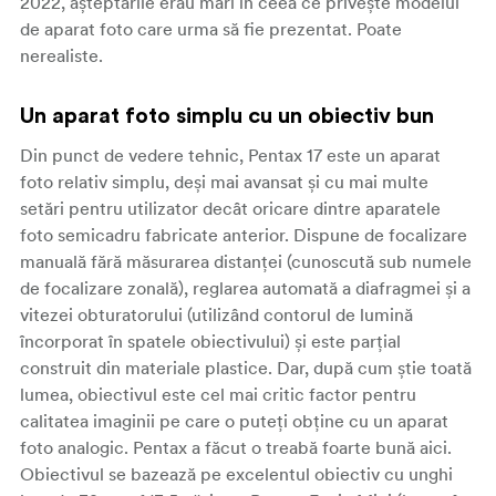
2022, așteptările erau mari în ceea ce privește modelul
de aparat foto care urma să fie prezentat. Poate
nerealiste.
Un aparat foto simplu cu un obiectiv bun
Din punct de vedere tehnic, Pentax 17 este un aparat
foto relativ simplu, deși mai avansat și cu mai multe
setări pentru utilizator decât oricare dintre aparatele
foto semicadru fabricate anterior. Dispune de focalizare
manuală fără măsurarea distanței (cunoscută sub numele
de focalizare zonală), reglarea automată a diafragmei și a
vitezei obturatorului (utilizând contorul de lumină
încorporat în spatele obiectivului) și este parțial
construit din materiale plastice. Dar, după cum știe toată
lumea, obiectivul este cel mai critic factor pentru
calitatea imaginii pe care o puteți obține cu un aparat
foto analogic. Pentax a făcut o treabă foarte bună aici.
Obiectivul se bazează pe excelentul obiectiv cu unghi