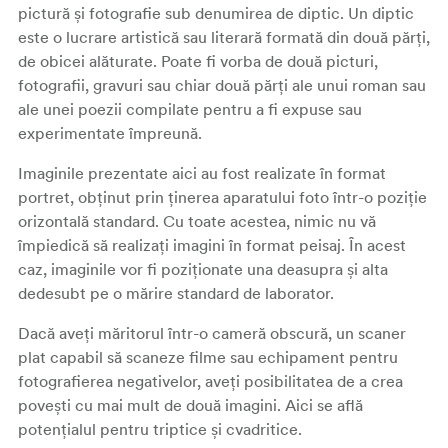
pictură și fotografie sub denumirea de diptic. Un diptic
este o lucrare artistică sau literară formată din două părți,
de obicei alăturate. Poate fi vorba de două picturi,
fotografii, gravuri sau chiar două părți ale unui roman sau
ale unei poezii compilate pentru a fi expuse sau
experimentate împreună.
Imaginile prezentate aici au fost realizate în format
portret, obținut prin ținerea aparatului foto într-o poziție
orizontală standard. Cu toate acestea, nimic nu vă
împiedică să realizați imagini în format peisaj. În acest
caz, imaginile vor fi poziționate una deasupra și alta
dedesubt pe o mărire standard de laborator.
Dacă aveți măritorul într-o cameră obscură, un scaner
plat capabil să scaneze filme sau echipament pentru
fotografierea negativelor, aveți posibilitatea de a crea
povești cu mai mult de două imagini. Aici se află
potențialul pentru triptice și cvadritice.