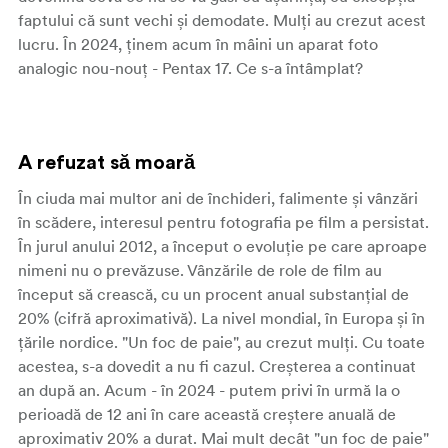
faptului că sunt vechi și demodate. Mulți au crezut acest
lucru. În 2024, ținem acum în mâini un aparat foto
analogic nou-nouț - Pentax 17. Ce s-a întâmplat?
A refuzat să moară
În ciuda mai multor ani de închideri, falimente și vânzări
în scădere, interesul pentru fotografia pe film a persistat.
În jurul anului 2012, a început o evoluție pe care aproape
nimeni nu o prevăzuse. Vânzările de role de film au
început să crească, cu un procent anual substanțial de
20% (cifră aproximativă). La nivel mondial, în Europa și în
țările nordice. "Un foc de paie", au crezut mulți. Cu toate
acestea, s-a dovedit a nu fi cazul. Creșterea a continuat
an după an. Acum - în 2024 - putem privi în urmă la o
perioadă de 12 ani în care această creștere anuală de
aproximativ 20% a durat. Mai mult decât "un foc de paie"