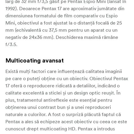
larg de 32 mm f/3,5 găsit pe Pentax Espio Mini (lansat în
1992). Deoarece Pentax 17 are aproximativ jumătate din
dimensiunea formatului de film comparativ cu Espio
Mini, obiectivul a fost ajustat la o distanță focală de 25
mm (echivalentă cu 37,5 mm pentru un aparat cu un
negativ de 24x36 mm). Deschiderea maximă rămâne
f/3.5.
Multicoating avansat
Există mulți factori care influențează calitatea imaginii
pe care o puteți obține cu un obiectiv. Obiectivul Pentax
17 oferă o reproducere ridicată a detaliilor, indicând o
calitate excelentă a sticlei și un design optic reușit. În
plus, tratamentul antireflexie este esențial pentru
obținerea unui contrast bun și a unei reproduceri
naturale a culorilor. A fost o surpriză plăcută faptul că
Pentax a ales să echipeze acest obiectiv cu ceea ce este
cunoscut drept multicoating HD. Pentax a introdus