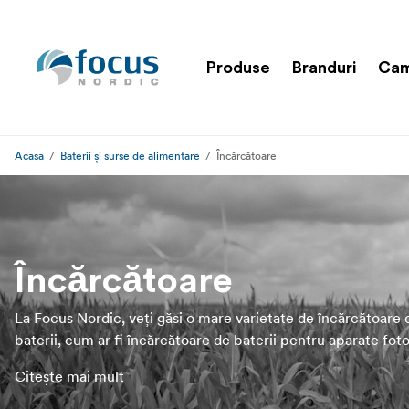
Produse
Branduri
Cam
Acasa
Baterii și surse de alimentare
Încărcătoare
Încărcătoare
La Focus Nordic, veți găsi o mare varietate de încărcătoare 
baterii, cum ar fi încărcătoare de baterii pentru aparate foto
încărcătoare de baterii AA, încărcătoare universale, încărcă
Citește mai mult
USB, încărcătoare wireless, încărcătoare V-mount și accesor
precum adaptoare AC, cabluri DC și cuple.