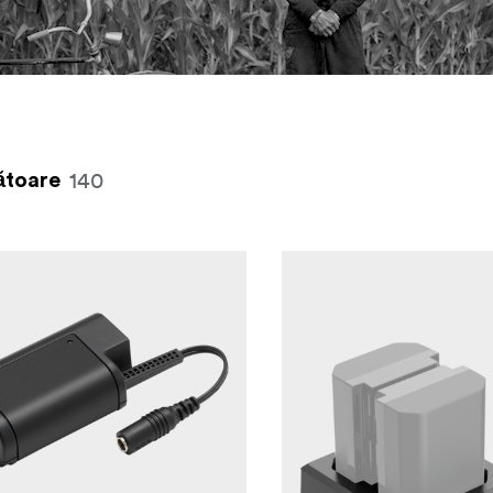
140
ătoare