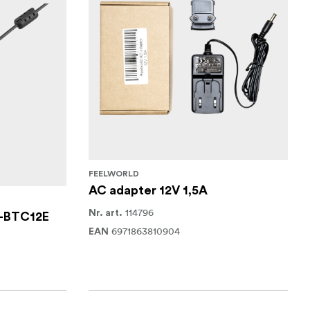
FEELWORLD
AC adapter 12V 1,5A
114796
Nr. art.
W-BTC12E
6971863810904
EAN