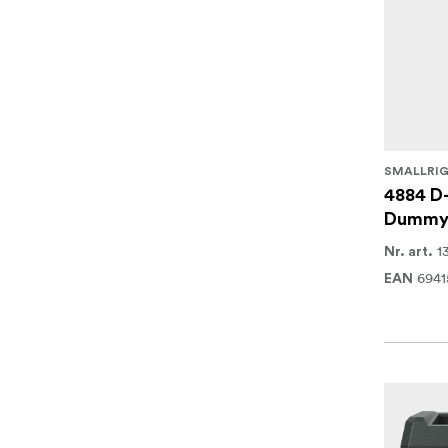
SMALLRI
4884 D-
Dummy 
1
Nr. art.
694
EAN