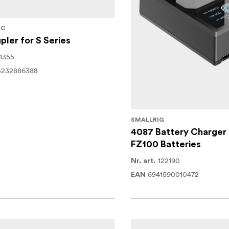
IC
ler for S Series
11355
5232886388
SMALLRIG
4087 Battery Charger 
FZ100 Batteries
122190
Nr. art.
6941590010472
EAN