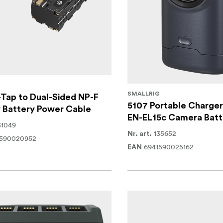
G
SMALLRIG
Tap to Dual-Sided NP-F
5107 Portable Charger
Battery Power Cable
EN-EL15c Camera Batt
31049
135652
Nr. art.
1590020952
6941590025162
EAN