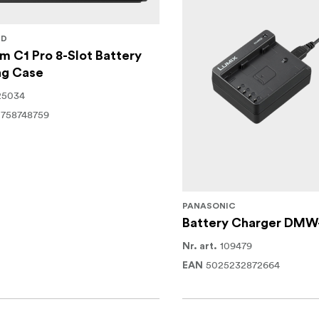
ND
m C1 Pro 8-Slot Battery
ng Case
25034
758748759
PANASONIC
Battery Charger DM
109479
Nr. art.
5025232872664
EAN