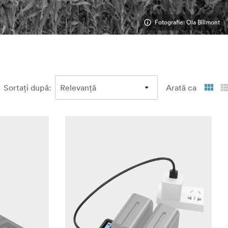
Fotografie: Ola Billmont
Sortați după
:
Arată ca