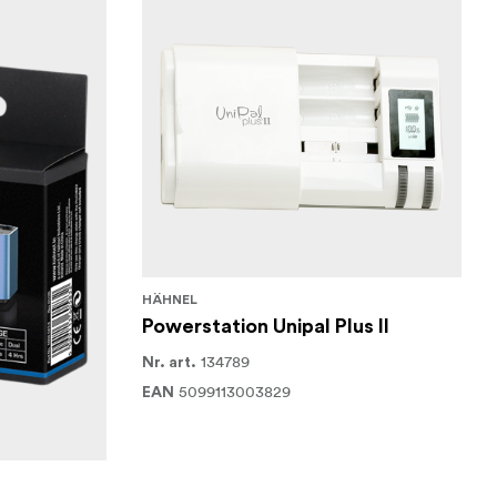
HÄHNEL
Powerstation Unipal Plus II
134789
Nr. art.
5099113003829
EAN