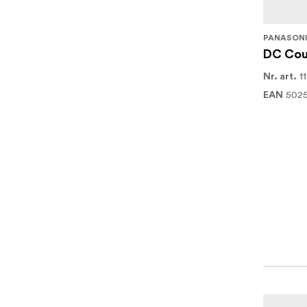
PANASON
DC Coup
1
Nr. art.
502
EAN