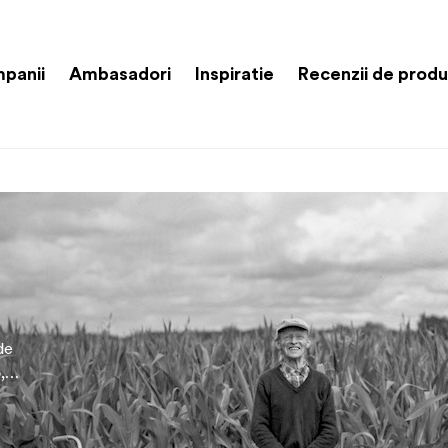
panii
Ambasadori
Inspiratie
Recenzii de prod
de
,
toare
ii