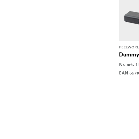
FEELWOR
Dummy 
1
Nr. art.
6971
EAN