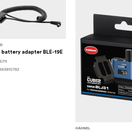
LD
battery adapter BLE-19E
15711
863810782
HÄHNEL