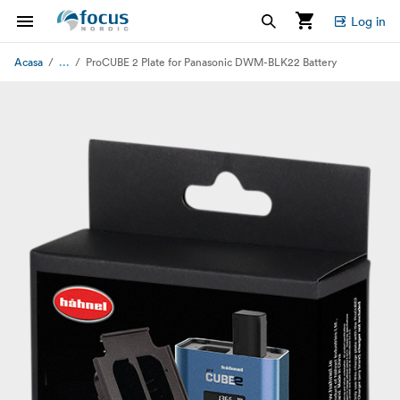
Log in
...
Acasa
ProCUBE 2 Plate for Panasonic DWM-BLK22 Battery