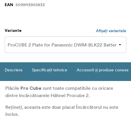
5099113905833
EAN
Afișați variantele
Variante
Descriere
Specificații tehnice
Accesorii și produse conexe
Plăcile
sunt toate compatibile cu oricare
Pro Cube
dintre încărcătoarele Hähnel Procube 2.
Rețineți, aceasta este doar placa! Încărcătorul nu este
inclus.