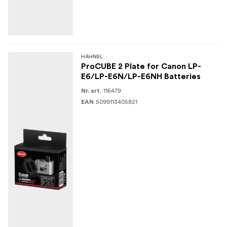
HÄHNEL
ProCUBE 2 Plate for Canon LP-
E6/LP-E6N/LP-E6NH Batteries
116479
Nr. art.
5099113405821
EAN