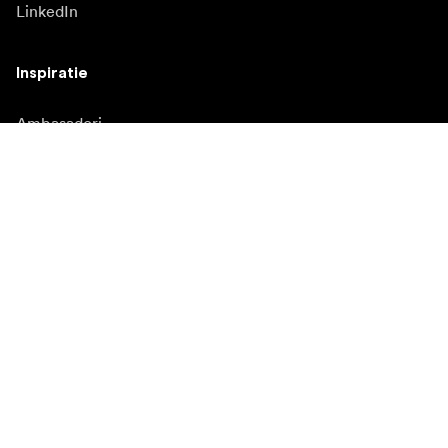
LinkedIn
Inspiratie
Ambasadori
Inspiratie
Campanii
Redacție
Banca media
Firmware și actualizări
Abonează-te la buletinul informativ
Primiți cele mai recente știri despre produse, inspirație și
oferte speciale.