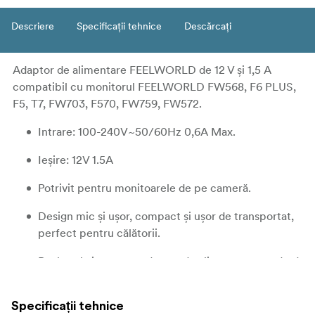
Descriere
Specificații tehnice
Descărcați
Adaptor de alimentare FEELWORLD de 12 V și 1,5 A
compatibil cu monitorul FEELWORLD FW568, F6 PLUS,
F5, T7, FW703, F570, FW759, FW572.
Intrare: 100-240V~50/60Hz 0,6A Max.
Ieșire: 12V 1.5A
Potrivit pentru monitoarele de pe cameră.
Design mic și ușor, compact și ușor de transportat,
perfect pentru călătorii.
Pachetul vine cu un adaptor de alimentare standard
european.
Specificații tehnice