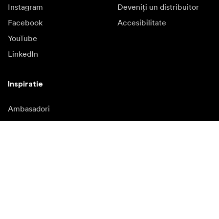
Instagram
Deveniți un distribuitor
Facebook
Accesibilitate
YouTube
LinkedIn
Inspiratie
Ambasadori
Inspiratie
Campanii
Redacție
Banca media
Firmware și actualizări