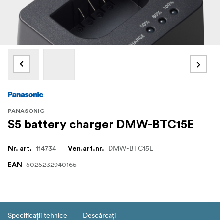
PANASONIC
S5 battery charger DMW-BTC15E
114734
DMW-BTC15E
Nr. art.
Ven.art.nr.
5025232940165
EAN
Specificații tehnice
Descărcați