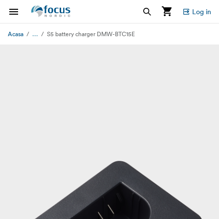
Log in
...
Acasa
S5 battery charger DMW-BTC15E