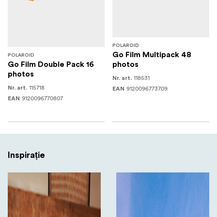
POLAROID
Go Film Multipack 48
POLAROID
Go Film Double Pack 16
photos
photos
118531
Nr. art.
115718
Nr. art.
9120096773709
EAN
9120096770807
EAN
Inspirație